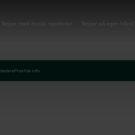
Rejser med dansk rejseleder
Rejser på egen hånd
eledere
Praktisk info