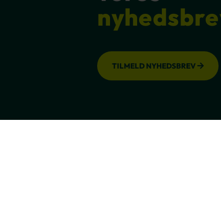
nyhedsbre
TILMELD NYHEDSBREV
Ring til os
70 22 66 00