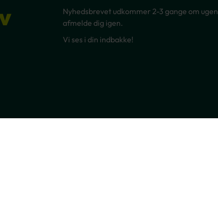
v
Nyhedsbrevet udkommer 2-3 gange om ugen – 
afmelde dig igen.
Vi ses i din indbakke!
Åbningstider
Mandag kl. 10:00 – 16:
Tirsdag kl. 10:00 – 16:
Onsdag kl. 10:00 – 16: