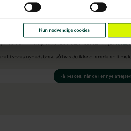
Afrejsedatoe
Kun nødvendige cookies
e lige nu – hold øje med siden eller kontakt os på
verden
t i vores nyhedsbrev, så hvis du ikke allerede er tilmeldt
Få besked, når der er nye afrejse