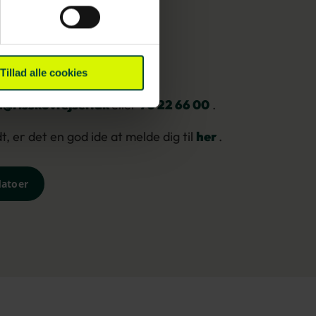
r
Tillad alle cookies
@risskovrejser.dk
eller
70 22 66 00
.
, er det en god ide at melde dig til
her
.
datoer