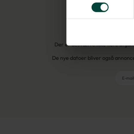
Der er desværre ikke flere afgang
De nye datoer bliver også annoncere