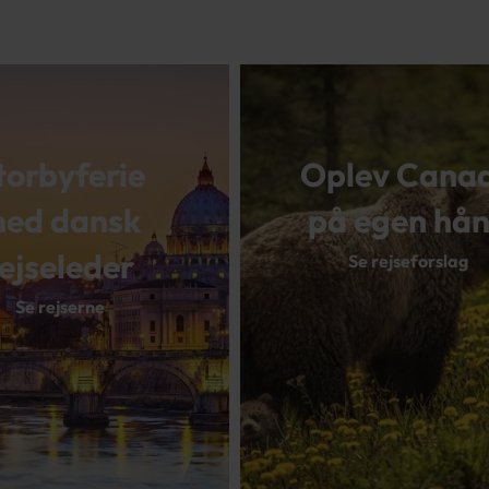
torbyferie
Oplev Cana
ed dansk
på egen hå
rejseleder
Se rejseforslag
Se rejserne