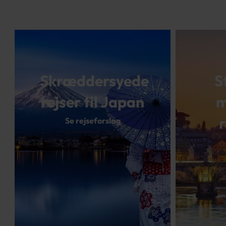
Skræddersyede
S
rejser til Japan
m
Se rejseforslag