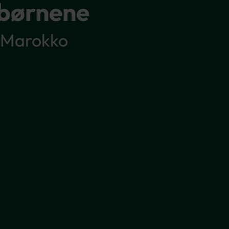
ebørnene
i Marokko