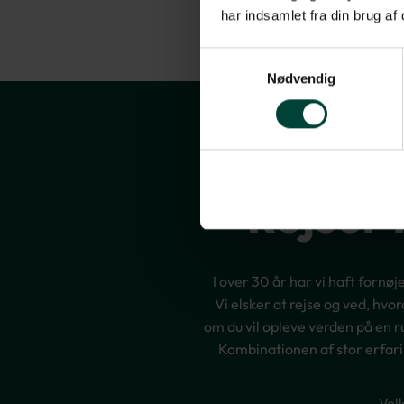
har indsamlet fra din brug af
Samtykkevalg
Nødvendig
Rejser 
I over 30 år har vi haft fornø
Vi elsker at rejse og ved, hv
om du vil opleve verden på en r
Kombinationen af stor erfari
Vel