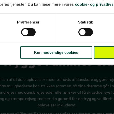
 deres tjenester. Du kan læse mere i vores
cookie- og privatlivs
Præferencer
Statistik
Kun nødvendige cookies
i trygge rammer si
jelsen af at dele oplevelser med tusindvis af danskere og gøre re
ordan mulighederne kan strikkes sammen, så dine drømme går i 
undrejse med dansk rejseleder eller ønsker at få skræddersyet d
ng og kæmpe rejseglæde er din garanti for en tryg og veltilrette
oplevelser inkluderet.
kommen til Risskov Rejsers univers af rejseeventyr i trygge ram