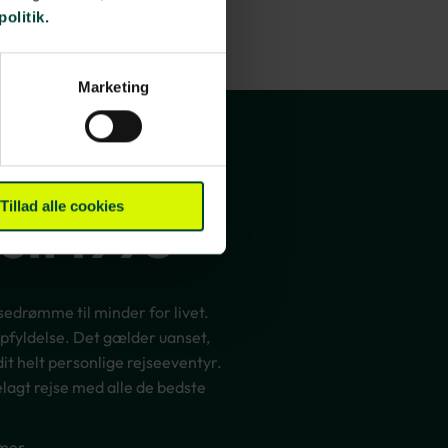
politik.
Marketing
Tillad alle cookies
den 1993
jsedrømme til minder for livet.
opfyldelse. Det gælder uanset,
it helt personlige rejseeventyr.
lagt rejse med alle de bedste
mer.