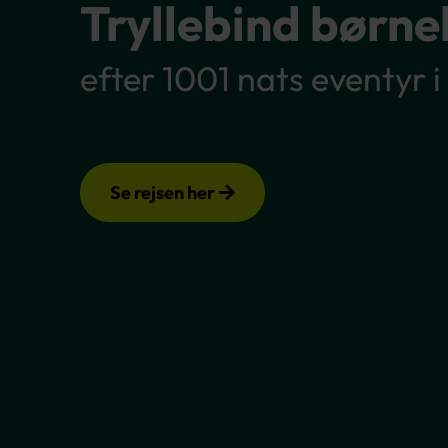
Tryllebind børn
efter 1001 nats eventyr 
Se rejsen her