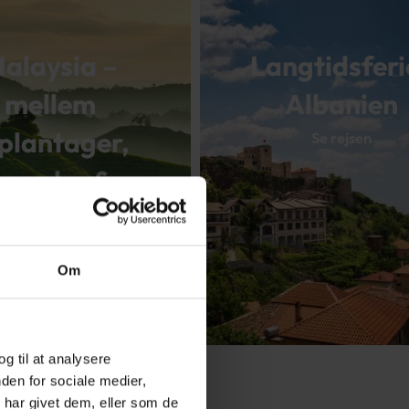
alaysia –
Langtidsferie
mellem
Albanien
plantager,
Se rejsen
templer &
tropeøer
Se rejsen
Om
og til at analysere
den for sociale medier,
har givet dem, eller som de