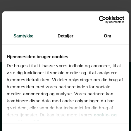
Samtykke
Detaljer
Om
Hjemmesiden bruger cookies
De bruges til at tilpasse vores indhold og annoncer, til at
vise dig funktioner til sociale medier og til at analysere
Tilmeld dig vores
hjemmesidetrafikken. Vi deler oplysninger om din brug af
hjemmesiden med vores partnere inden for sociale
nyhedsbrev
medier, annoncering og analyse. Vores partnere kan
kombinere disse data med andre oplysninger, du har
givet dem, eller som de har indsamlet fra din brug af
TILMELD NYHEDSBREV
deres tjenester. Du kan læse mere i vores
cookie- og
privatlivspolitik.
FÅ INSPIRATION, TILBUD OG INVITATIONER TIL
Samtykkevalg