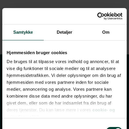
Samtykke
Detaljer
Om
Hjemmesiden bruger cookies
De bruges til at tilpasse vores indhold og annoncer, til at
vise dig funktioner til sociale medier og til at analysere
Tilmeld dig vores
hjemmesidetrafikken. Vi deler oplysninger om din brug af
nyhedsbrev
hjemmesiden med vores partnere inden for sociale
medier, annoncering og analyse. Vores partnere kan
kombinere disse data med andre oplysninger, du har
givet dem, eller som de har indsamlet fra din brug af
TILMELD NYHEDSBREV
deres tjenester. Du kan læse mere i vores
cookie- og
FÅ INSPIRATION, TILBUD OG INVITATIONER TIL
privatlivspolitik.
REJSEEVENTS
Samtykkevalg