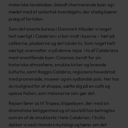
maleriske landskaber, blandt charmerende byer og i
mødet med et autentisk hverdagsliv, der stadig bærer
præg af fortiden.
Som det eneste bureau i Danmark tilbyder vi noget
helt særligt i Calabrien: vi bor midt i byerne – tæt på
caféerne, pladserne og det lokale liv. Som noget helt
særligt, overnatter vi på denne rejse i to af Calabriens
mest enestående byer: Cosenza, kendt for sin
historiske atmosfære, smukke kirker og levende
kulturliv, samt Reggio Calabria, regionens hovedstad
med promenade, museer og en sydlandsk puls. Her har
du mulighed for at shoppe, sætte dig på en café og
opleve Italien, som italienerne selv gør det.
Rejsen fører os til Tropea, klippebyen, der med sin
dramatiske beliggenhed og sit azurblå hav betragtes
som en af de smukkeste i hele Calabrien. I Scilla
dykker vi ned i Homérs mytologi og hører om det