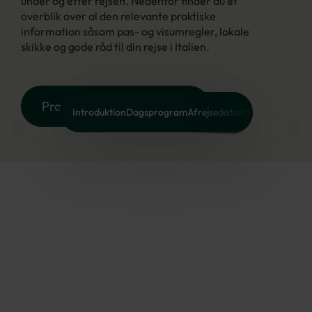
under og efter rejsen. Nedenfor finder du et
overblik over al den relevante praktiske
information såsom pas- og visumregler, lokale
skikke og gode råd til din rejse i Italien.
Praktiske informationer
Introduktion
Dagsprogram
Afrejsedatoer
Rejsen inkluder