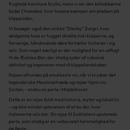
frygtede havuhyre Scylla, mens vi ser den billedskønne
bydel Chianalea, hvor husene kæmper om pladsen på
klippesiden.
Vi besøger også den unikke ”Stenby” Zungri, hvor
ældgamle huse er hugget direkte ind i klipperne, og
farverige, håndmalede døre fortæller historier i sig
selv. Som noget særligt er der mulighed for en udflugt
til de Æoliske Øer, der stadig syder af vulkansk
aktivitet og imponerer med rå klippelandskaber.
Rejsen afrundes på smukkeste vis, når vi krydser det
legendariske Messinastræde og rejser hjem via
Sicilien – endnu en perle i Middelhavet.
Dette er en rejse fyldt med historie, myter og lokalt liv
– og ikke mindst oplevelsen af at bo dér, hvor
italienerne selv bor. En rejse til Syditaliens upolerede
perle, som stadig er en velbevaret hemmelighed for
de fleste.