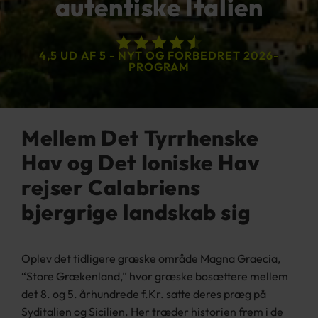
autentiske Italien
4,5 UD AF 5 - NYT OG FORBEDRET 2026-
PROGRAM
Mellem Det Tyrrhenske
Hav og Det Ioniske Hav
rejser Calabriens
bjergrige landskab sig
Oplev det tidligere græske område Magna Graecia,
“Store Grækenland,” hvor græske bosættere mellem
det 8. og 5. århundrede f.Kr. satte deres præg på
Syditalien og Sicilien. Her træder historien frem i de