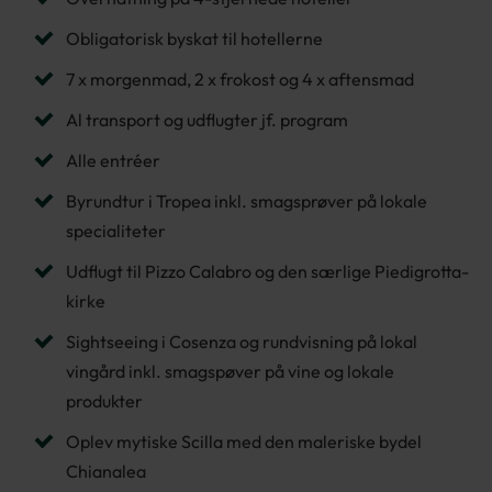
land på grund af den konstante vulkanske aktivitet.
Obligatorisk byskat til hotellerne
Vulkanen er den mest aktive i Europa, og med flere
daglige udbrud er der her god mulighed for at
7 x morgenmad, 2 x frokost og 4 x aftensmad
opleve seimisk aktivitet på tætteste hold. Herfra går
turen mod Lipari langs Panareas klippekyst. Lipari er
Al transport og udflugter jf. program
den største af De Æoliske Øer, og her besøger vi
den livlige by med maleriske gader, en hyggelig havn
Alle entréer
og et interessant arkæologisk museum. Der bliver
også tid til shopping på egen hånd. Dagens sidste
Byrundtur i Tropea inkl. smagsprøver på lokale
stop er Vulcano, hvis østlige kyst bobler og syder af
specialiteter
naturlige kilder og bade med angiveligt helbredende
egenskaber.
Udflugt til Pizzo Calabro og den særlige Piedigrotta-
Bemærk, udflugten gennemføres ved minimum 15
kirke
deltagere.
Sightseeing i Cosenza og rundvisning på lokal
vingård inkl. smagspøver på vine og lokale
produkter
Oplev mytiske Scilla med den maleriske bydel
Chianalea