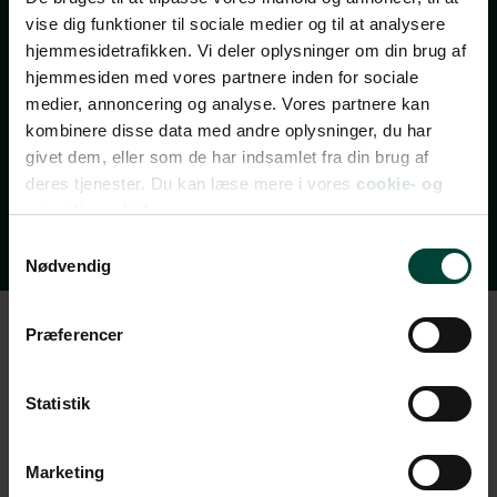
vise dig funktioner til sociale medier og til at analysere
Bliv opdateret med de bedste tilbud, nye rejsemål,
hjemmesidetrafikken. Vi deler oplysninger om din brug af
invitationer til gratis rejseforedrag, rejsetips og
hjemmesiden med vores partnere inden for sociale
spændende indhold fra vores rejseblog.
medier, annoncering og analyse. Vores partnere kan
Nyhedsbrevet udkommer 2-3 gange om ugen – og du
kombinere disse data med andre oplysninger, du har
kan til enhver tid afmelde dig igen.
givet dem, eller som de har indsamlet fra din brug af
deres tjenester. Du kan læse mere i vores
cookie- og
Vi ses i din indbakke!
privatlivspolitik.
Samtykkevalg
Nødvendig
Præferencer
Statistik
Marketing