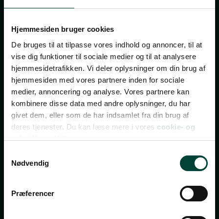
Tilmeld dig vores
nyhedsbrev
Hjemmesiden bruger cookies
De bruges til at tilpasse vores indhold og annoncer, til at
vise dig funktioner til sociale medier og til at analysere
TILMELD NYHEDSBREV
hjemmesidetrafikken. Vi deler oplysninger om din brug af
FÅ INSPIRATION, TILBUD OG INVITATIONER TIL
hjemmesiden med vores partnere inden for sociale
REJSEEVENTS
medier, annoncering og analyse. Vores partnere kan
kombinere disse data med andre oplysninger, du har
Bliv opdateret med de bedste tilbud, nye rejsemål,
givet dem, eller som de har indsamlet fra din brug af
invitationer til gratis rejseforedrag, rejsetips og
deres tjenester. Du kan læse mere i vores
cookie- og
spændende indhold fra vores rejseblog.
privatlivspolitik.
Nyhedsbrevet udkommer 2-3 gange om ugen – og du
Samtykkevalg
kan til enhver tid afmelde dig igen.
Nødvendig
Vi ses i din indbakke!
Præferencer