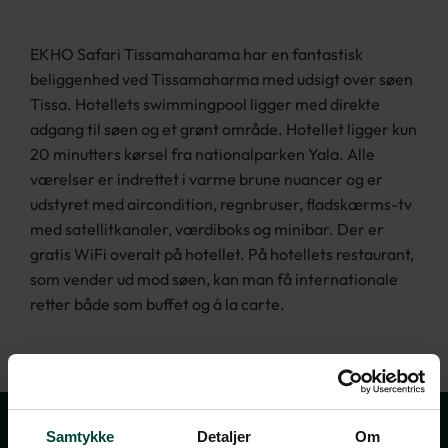
EKHO Safari Tissamaharama har en fantastisk
beliggenhed ved Tissamaharma med udsigt over søen
Tissa. Hotellets swimmingpool ligger med direkte
adgang til søen og et grønt område. Hotellet ligger kun
20 minutters kørsel fra nationalparken Yala. Alle
værelser er indrettet i varme brune nuancer og er
udstyret med aircondition, regnbruser, fladskærms-tv
med satellitkanaler, værdiboks og minibar. Der er
gratis WiFi overalt på hotellet. På hotellets restaurant,
som vender ud mod søen, kan man få internationale
retter både som buffet og á la carte.
Samtykke
Detaljer
Om