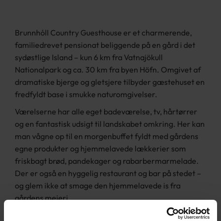
Brunnhóll Country Guesthouse er et charmerende,
familiedrevet pensionat beliggende på en gård i det
sydøstlige Island – kun 6 km fra Vatnajökull
Nationalpark og ca. 30 km fra byen Höfn. Omgivet af
dramatiske bjerge og gletsjere tilbyder gæstehuset en
fredfyldt base i smukke naturomgivelser.
Værelserne har alle eget badeværelse, tv, hårtørrer
og en fantastisk udsigt til landskabet omkring. Her kan
man vågne op til en morgenbuffet fyldt med gårdens
egne produkter og hjemmelavede lækkerier som
friskbagt brød, pandekager og rabarbermarmelade.
Der er også en hyggelig restaurant og bar på stedet –
og glem ikke at smage den hjemmelavede is fra
gårdens mejeri.
Der er gratis wi-fi i fællesområderne.