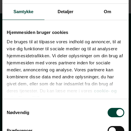
Samtykke
Detaljer
Om
Tilmeld dig vores
Hjemmesiden bruger cookies
nyhedsbrev
De bruges til at tilpasse vores indhold og annoncer, til at
vise dig funktioner til sociale medier og til at analysere
hjemmesidetrafikken. Vi deler oplysninger om din brug af
hjemmesiden med vores partnere inden for sociale
TILMELD NYHEDSBREV
medier, annoncering og analyse. Vores partnere kan
FÅ INSPIRATION, TILBUD OG INVITATIONER TIL
kombinere disse data med andre oplysninger, du har
REJSEEVENTS
givet dem, eller som de har indsamlet fra din brug af
deres tjenester. Du kan læse mere i vores
cookie- og
Bliv opdateret med de bedste tilbud, nye rejsemål,
privatlivspolitik.
invitationer til gratis rejseforedrag, rejsetips og
Samtykkevalg
spændende indhold fra vores rejseblog.
Nødvendig
Nyhedsbrevet udkommer 2-3 gange om ugen – og du
kan til enhver tid afmelde dig igen.
Præferencer