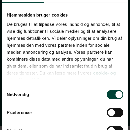
nyhedsbrev
Hjemmesiden bruger cookies
De bruges til at tilpasse vores indhold og annoncer, til at
TILMELD NYHEDSBREV
vise dig funktioner til sociale medier og til at analysere
hjemmesidetrafikken. Vi deler oplysninger om din brug af
FÅ INSPIRATION, TILBUD OG INVITATIONER TIL
hjemmesiden med vores partnere inden for sociale
REJSEEVENTS
medier, annoncering og analyse. Vores partnere kan
Bliv opdateret med de bedste tilbud, nye rejsemål,
kombinere disse data med andre oplysninger, du har
invitationer til gratis rejseforedrag, rejsetips og
givet dem, eller som de har indsamlet fra din brug af
spændende indhold fra vores rejseblog.
deres tjenester. Du kan læse mere i vores
cookie- og
privatlivspolitik.
Nyhedsbrevet udkommer 2-3 gange om ugen – og du
Samtykkevalg
kan til enhver tid afmelde dig igen.
Nødvendig
Vi ses i din indbakke!
Præferencer