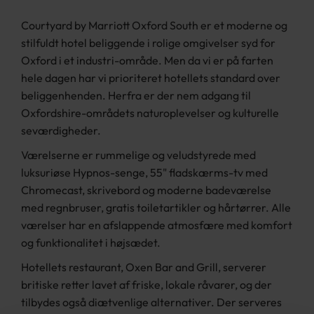
Courtyard by Marriott Oxford South er et moderne og
stilfuldt hotel beliggende i rolige omgivelser syd for
Oxford i et industri-område. Men da vi er på farten
hele dagen har vi prioriteret hotellets standard over
beliggenhenden. Herfra er der nem adgang til
Oxfordshire-områdets naturoplevelser og kulturelle
seværdigheder.
Værelserne er rummelige og veludstyrede med
luksuriøse Hypnos-senge, 55" fladskærms-tv med
Chromecast, skrivebord og moderne badeværelse
med regnbruser, gratis toiletartikler og hårtørrer. Alle
værelser har en afslappende atmosfære med komfort
og funktionalitet i højsædet.
Hotellets restaurant, Oxen Bar and Grill, serverer
britiske retter lavet af friske, lokale råvarer, og der
tilbydes også diætvenlige alternativer. Der serveres