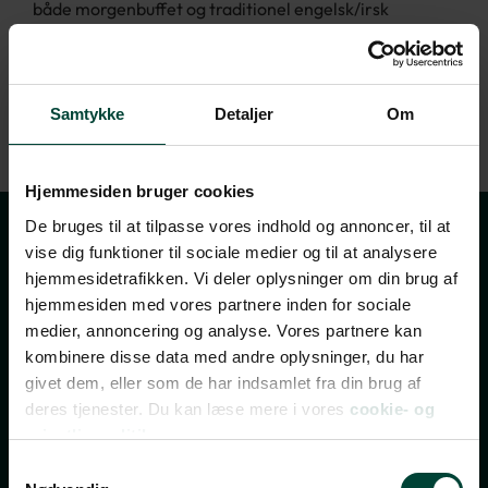
både morgenbuffet og traditionel engelsk/irsk
morgenmad.
Gæster har adgang til et døgnåbent fitnesscenter, og
hotellet tilbyder desuden business-faciliteter og
Samtykke
Detaljer
Om
bagageopbevaring.
Hjemmesiden bruger cookies
De bruges til at tilpasse vores indhold og annoncer, til at
vise dig funktioner til sociale medier og til at analysere
Tilmeld dig vores
hjemmesidetrafikken. Vi deler oplysninger om din brug af
nyhedsbrev
hjemmesiden med vores partnere inden for sociale
medier, annoncering og analyse. Vores partnere kan
kombinere disse data med andre oplysninger, du har
TILMELD NYHEDSBREV
givet dem, eller som de har indsamlet fra din brug af
deres tjenester. Du kan læse mere i vores
cookie- og
FÅ INSPIRATION, TILBUD OG INVITATIONER TIL
privatlivspolitik.
REJSEEVENTS
Samtykkevalg