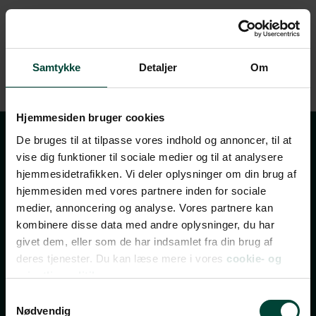
Med sin kombination af komfort, service og en
enestående beliggenhed er Hotel Costaustralis et
ideelt valg for dem, der vil opleve Patagoniens vilde
Samtykke
Detaljer
Om
skønhed med Puerto Natales som base.
Hjemmesiden bruger cookies
De bruges til at tilpasse vores indhold og annoncer, til at
Tilmeld dig vores
vise dig funktioner til sociale medier og til at analysere
hjemmesidetrafikken. Vi deler oplysninger om din brug af
nyhedsbrev
hjemmesiden med vores partnere inden for sociale
medier, annoncering og analyse. Vores partnere kan
kombinere disse data med andre oplysninger, du har
TILMELD NYHEDSBREV
givet dem, eller som de har indsamlet fra din brug af
deres tjenester. Du kan læse mere i vores
cookie- og
FÅ INSPIRATION, TILBUD OG INVITATIONER TIL
privatlivspolitik.
REJSEEVENTS
Samtykkevalg
Bliv opdateret med de bedste tilbud, nye rejsemål,
Nødvendig