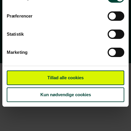
invitationer til gratis rejseforedrag, rejsetips og
spændende indhold fra vores rejseblog.
Præferencer
Nyhedsbrevet udkommer 2-3 gange om ugen – og du
kan til enhver tid afmelde dig igen.
Statistik
Vi ses i din indbakke!
Marketing
Tillad alle cookies
Kun nødvendige cookies