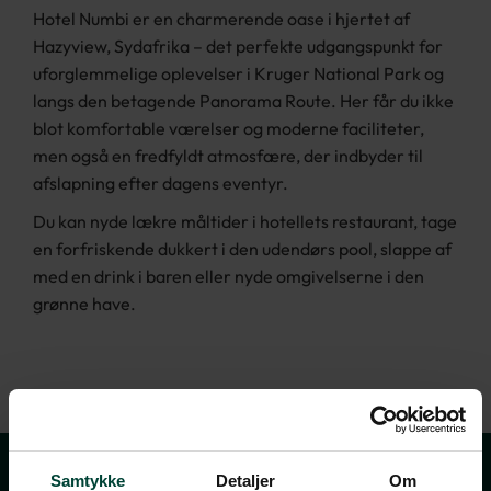
Hotel Numbi er en charmerende oase i hjertet af
Hazyview, Sydafrika – det perfekte udgangspunkt for
uforglemmelige oplevelser i Kruger National Park og
langs den betagende Panorama Route. Her får du ikke
blot komfortable værelser og moderne faciliteter,
men også en fredfyldt atmosfære, der indbyder til
afslapning efter dagens eventyr.
Du kan nyde lækre måltider i hotellets restaurant, tage
en forfriskende dukkert i den udendørs pool, slappe af
med en drink i baren eller nyde omgivelserne i den
grønne have.
Samtykke
Detaljer
Om