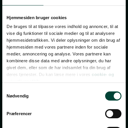
Tilmeld dig vores
nyhedsbrev
Hjemmesiden bruger cookies
De bruges til at tilpasse vores indhold og annoncer, til at
vise dig funktioner til sociale medier og til at analysere
TILMELD NYHEDSBREV
hjemmesidetrafikken. Vi deler oplysninger om din brug af
FÅ INSPIRATION, TILBUD OG INVITATIONER TIL
hjemmesiden med vores partnere inden for sociale
REJSEEVENTS
medier, annoncering og analyse. Vores partnere kan
kombinere disse data med andre oplysninger, du har
Bliv opdateret med de bedste tilbud, nye rejsemål,
givet dem, eller som de har indsamlet fra din brug af
invitationer til gratis rejseforedrag, rejsetips og
deres tjenester. Du kan læse mere i vores
cookie- og
spændende indhold fra vores rejseblog.
privatlivspolitik.
Nyhedsbrevet udkommer 2-3 gange om ugen – og du
Samtykkevalg
kan til enhver tid afmelde dig igen.
Nødvendig
Vi ses i din indbakke!
Præferencer