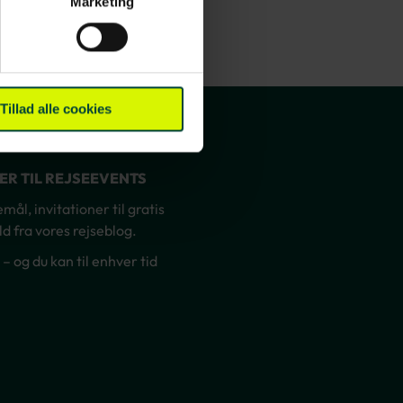
Marketing
Tillad alle cookies
NER TIL REJSEEVENTS
ål, invitationer til gratis
d fra vores rejseblog.
og du kan til enhver tid