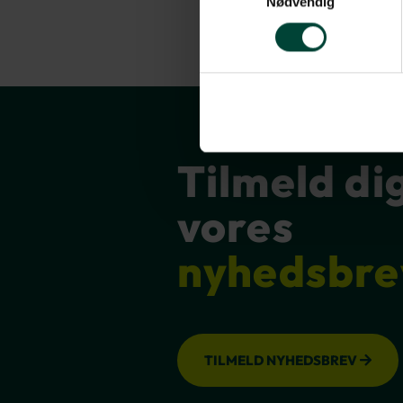
Nødvendig
Tilmeld di
vores
nyhedsbre
TILMELD NYHEDSBREV