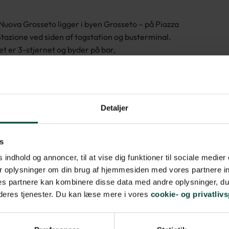
Nuova Grosseto ligger i byen Grosseto – på Piazza
Stazione ved siden af togstation og busterminal.
et er 3-stjernet og byder på bar,
nmadslokale, døgnåben reception samt gratis Wi-
ellet er der 40 værelser. De er indrettet med TV,
r (mod betaling), Wi-Fi, aircondition, lille balkon,
Detaljer
rer og privat badeværelse.
s
 indhold og annoncer, til at vise dig funktioner til sociale medier 
r oplysninger om din brug af hjemmesiden med vores partnere in
s partnere kan kombinere disse data med andre oplysninger, du 
 deres tjenester. Du kan læse mere i vores
cookie- og privatlivs