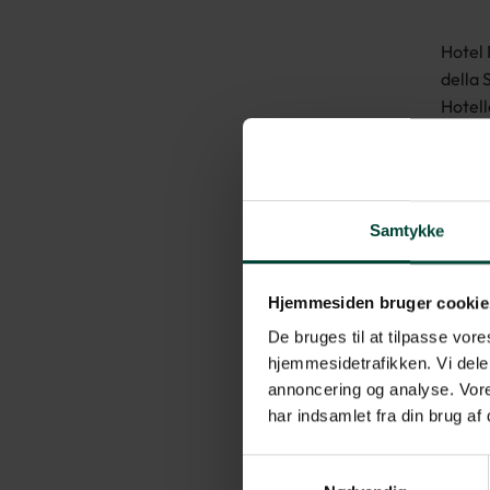
Hotel 
della 
Hotell
morge
Fi.
På hot
miniba
Samtykke
hårtør
Hjemmesiden bruger cookie
De bruges til at tilpasse vores
hjemmesidetrafikken. Vi dele
annoncering og analyse. Vore
har indsamlet fra din brug af
Samtykkevalg