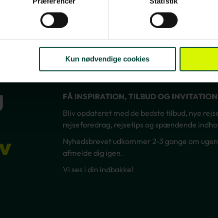
Præferencer
Statistik
Kun nødvendige cookies
g
FÅ INSPIRATION, TILBUD OG INVITATIO
Bliv opdateret med de bedste tilbud, nye rejsem
rejseforedrag, rejsetips og spændende indhol
v
Nyhedsbrevet udkommer 2-3 gange om ugen – 
afmelde dig igen.
Vi ses i din indbakke!