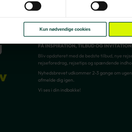
Kun nødvendige cookies
g
FÅ INSPIRATION, TILBUD OG INVITATIO
Bliv opdateret med de bedste tilbud, nye rejsem
rejseforedrag, rejsetips og spændende indhol
v
Nyhedsbrevet udkommer 2-3 gange om ugen – 
afmelde dig igen.
Vi ses i din indbakke!