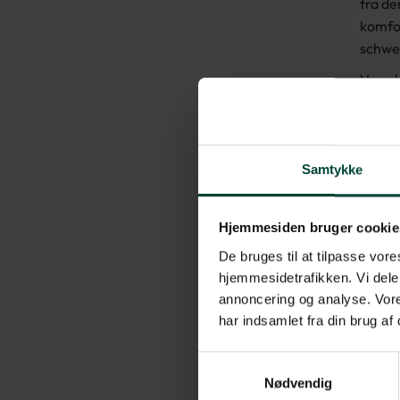
fra de
komfor
schwei
Værels
betali
maski
Der er
værels
Samtykke
Hjemmesiden bruger cookie
De bruges til at tilpasse vores
hjemmesidetrafikken. Vi dele
annoncering og analyse. Vore
har indsamlet fra din brug af
Samtykkevalg
Nødvendig