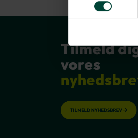
Tilmeld di
vores
nyhedsbre
TILMELD NYHEDSBREV