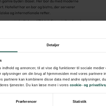
n gamle bydel i Basel. Her bor du med moderne
t. Hotellet har en bar og bistro, der serverer
ziske og internationale retter.
erne er indrettet med TV, telefon, minibar (mod
ng), sikkerhedsboks, strygejern/-bræt, Nespresso-
ne, hårtørrer og privat badeværelse med bruser.
 desuden aircondition og Wi-Fi.
På hotellets
er er der aircondition og privat badeværelse.
Detaljer
s
 indhold og annoncer, til at vise dig funktioner til sociale medier 
r oplysninger om din brug af hjemmesiden med vores partnere in
s partnere kan kombinere disse data med andre oplysninger, du 
 deres tjenester. Du kan læse mere i vores
cookie- og privatlivs
Præferencer
Statistik