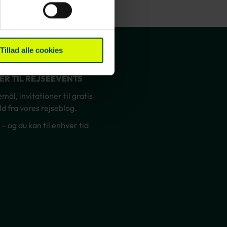
Tillad alle cookies
NER TIL REJSEEVENTS
ål, invitationer til gratis
d fra vores rejseblog.
og du kan til enhver tid