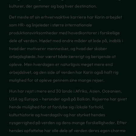
kulturer, der gemmer sig bag hver destination.
Det meste af sin erhvervsaktive karriere har Karin arbejdet
som HR- og linjeleder i større internationale
produktionsvirksomheder med hovedkontorer i forskellige
dele af verden. Mødet med andre måder at lede på, indblik i
hvad der motiverer mennesker, og hvad der skaber
arbejdsglæde, har været både lærerigt og berigende at
opleve. Men hverdagen er naturligvis meget mere end
arbejdslivet, og den side af verden har Karin også haft rig
mulighed for at opleve gennem sine mange rejser.
Hun har rejst i mere end 30 lande i Afrika, Asien, Oceanien,
USA og Europa – herunder også på Balkan. Rejserne har givet
hende mulighed for at fordybe sig i lokale forhold,
kulturhistorie og hverdagsliv og har styrket hendes
nysgerrighed på verden og dens mange forskelligheder.
Efter
hendes opfattelse har alle dele af verden deres egen charme