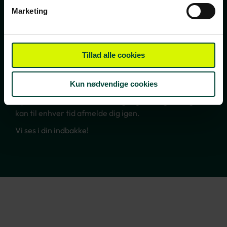
TILMELD NYHEDSBREV
Marketing
FÅ INSPIRATION, TILBUD OG INVITATIONER TIL
REJSEEVENTS
Tillad alle cookies
Bliv opdateret med de bedste tilbud, nye rejsemål,
invitationer til gratis rejseforedrag, rejsetips og
spændende indhold fra vores rejseblog.
Kun nødvendige cookies
Nyhedsbrevet udkommer 2-3 gange om ugen – og du
kan til enhver tid afmelde dig igen.
Vi ses i din indbakke!