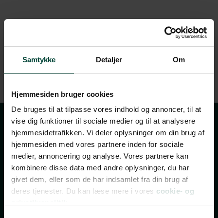
Samtykke
Detaljer
Om
Hjemmesiden bruger cookies
De bruges til at tilpasse vores indhold og annoncer, til at
vise dig funktioner til sociale medier og til at analysere
Tilmeld dig vores
hjemmesidetrafikken. Vi deler oplysninger om din brug af
hjemmesiden med vores partnere inden for sociale
nyhedsbrev
medier, annoncering og analyse. Vores partnere kan
kombinere disse data med andre oplysninger, du har
givet dem, eller som de har indsamlet fra din brug af
TILMELD NYHEDSBREV
deres tjenester. Du kan læse mere i vores
cookie- og
privatlivspolitik.
FÅ INSPIRATION, TILBUD OG INVITATIONER TIL
Samtykkevalg