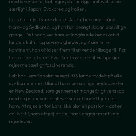
med levende fortællinger, der beriger oplevelserne –
særligt i Japan, Sydkorea og Italien.
Lars har rejst i store dele af Asien, herunder både
Nord- og Sydkorea, og han har besøgt Japan adskillige
gange. Det har givet ham et indgående kendskab til
landets kultur og seværdigheder, og Asien er et
kontinent, han altid ser frem til at vende tilbage til. For
Lars er det et sted, hvor kontrasterne til Europa gør
rejserne særligt fascinerende.
I alt har Lars Søholm besøgt 106 lande fordelt på alle
syv kontinenter. Blandt hans personlige højdepunkter
er New Zealand, som gennem et mangeårigt venskab
med en penneven er blevet som et andet hjem for
ham. At rejse er for Lars ikke blot en passion – det er
en livsstil, som afspejler sig i hans engagement som
rejseleder.