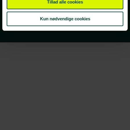
Tillad alle cookies
kan til enhver tid afmelde dig igen.
Vi ses i din indbakke!
Kun nødvendige cookies