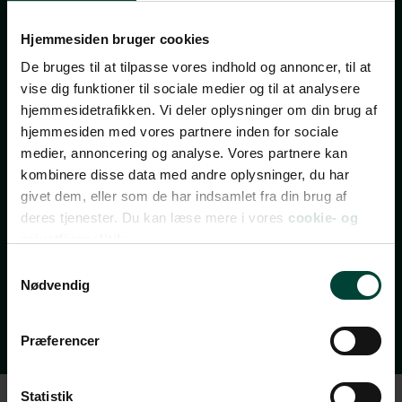
nyhedsbrev
Hjemmesiden bruger cookies
De bruges til at tilpasse vores indhold og annoncer, til at
TILMELD NYHEDSBREV
vise dig funktioner til sociale medier og til at analysere
hjemmesidetrafikken. Vi deler oplysninger om din brug af
FÅ INSPIRATION, TILBUD OG INVITATIONER TIL
hjemmesiden med vores partnere inden for sociale
REJSEEVENTS
medier, annoncering og analyse. Vores partnere kan
Bliv opdateret med de bedste tilbud, nye rejsemål,
kombinere disse data med andre oplysninger, du har
invitationer til gratis rejseforedrag, rejsetips og
givet dem, eller som de har indsamlet fra din brug af
spændende indhold fra vores rejseblog.
deres tjenester. Du kan læse mere i vores
cookie- og
Nyhedsbrevet udkommer 2-3 gange om ugen – og du
privatlivspolitik.
kan til enhver tid afmelde dig igen.
Samtykkevalg
Nødvendig
Vi ses i din indbakke!
Præferencer
Statistik