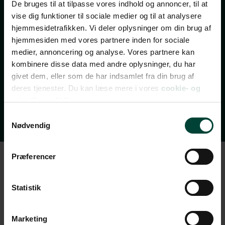
De bruges til at tilpasse vores indhold og annoncer, til at
REJSEEVENTS
vise dig funktioner til sociale medier og til at analysere
Bliv opdateret med de bedste tilbud, nye rejsemål,
hjemmesidetrafikken. Vi deler oplysninger om din brug af
invitationer til gratis rejseforedrag, rejsetips og
hjemmesiden med vores partnere inden for sociale
spændende indhold fra vores rejseblog.
medier, annoncering og analyse. Vores partnere kan
kombinere disse data med andre oplysninger, du har
Nyhedsbrevet udkommer 2-3 gange om ugen – og du
givet dem, eller som de har indsamlet fra din brug af
kan til enhver tid afmelde dig igen.
deres tjenester. Du kan læse mere i vores
cookie- og
Vi ses i din indbakke!
privatlivspolitik.
Samtykkevalg
Nødvendig
Præferencer
Statistik
Marketing