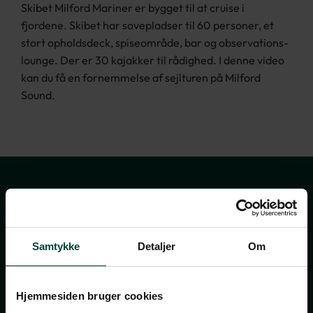
Skibet Milford Mariner er bygget til at cruise i
fjordene. Skibet har sovepladser til 60 personer, et
stort opholdsdeck, spiseområde, bar og observations-
lounge. Der er 30 kajakker til rådighed. I denne video
kan du få en fornemmelse af sejlturen på Milford
Sound.
Tilmeld dig vores
nyhedsbrev
Samtykke
Detaljer
Om
TILMELD NYHEDSBREV
Hjemmesiden bruger cookies
FÅ INSPIRATION, TILBUD OG INVITATIONER TIL