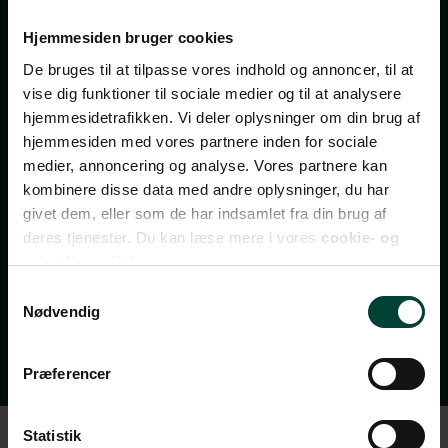
nyhedsbrev
Hjemmesiden bruger cookies
De bruges til at tilpasse vores indhold og annoncer, til at
TILMELD NYHEDSBREV
vise dig funktioner til sociale medier og til at analysere
FÅ INSPIRATION, TILBUD OG INVITATIONER TIL
hjemmesidetrafikken. Vi deler oplysninger om din brug af
REJSEEVENTS
hjemmesiden med vores partnere inden for sociale
medier, annoncering og analyse. Vores partnere kan
Bliv opdateret med de bedste tilbud, nye rejsemål,
kombinere disse data med andre oplysninger, du har
invitationer til gratis rejseforedrag, rejsetips og
givet dem, eller som de har indsamlet fra din brug af
spændende indhold fra vores rejseblog.
deres tjenester. Du kan læse mere i vores
cookie- og
Nyhedsbrevet udkommer 2-3 gange om ugen – og du
privatlivspolitik.
kan til enhver tid afmelde dig igen.
Samtykkevalg
Nødvendig
Vi ses i din indbakke!
Præferencer
Statistik