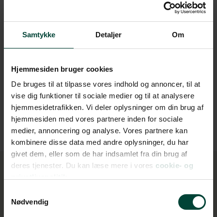
CD/radio
Gaskomfur
Samtykke
Detaljer
Om
Køleskab/fryser
Hjemmesiden bruger cookies
Toilet/bruser
De bruges til at tilpasse vores indhold og annoncer, til at
vise dig funktioner til sociale medier og til at analysere
Udvendig grill
hjemmesidetrafikken. Vi deler oplysninger om din brug af
hjemmesiden med vores partnere inden for sociale
medier, annoncering og analyse. Vores partnere kan
kombinere disse data med andre oplysninger, du har
givet dem, eller som de har indsamlet fra din brug af
deres tjenester. Du kan læse mere i vores
cookie- og
privatlivspolitik.
Samtykkevalg
Rejseforslag i autocamper
Nødvendig