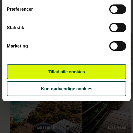
Præferencer
Statistik
Marketing
Tillad alle cookies
Fra Sydney til
Den australs
Adelaide - 2
østkyst - 3 u
Kun nødvendige cookies
uger i
i autocamp
autocamper
LÆS MERE
LÆS MERE