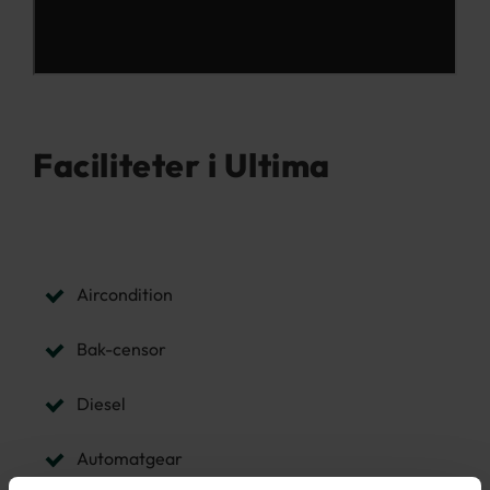
Faciliteter i Ultima
Aircondition
Bak-censor
Diesel
Automatgear