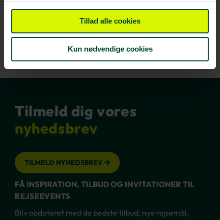
Tillad alle cookies
LÆS MERE
Kun nødvendige cookies
Tilmeld dig vores
nyhedsbrev
TILMELD NYHEDSBREV
FÅ INSPIRATION, TILBUD OG INVITATIONER TIL
REJSEEVENTS
Bliv opdateret med de bedste tilbud, nye rejsemål,