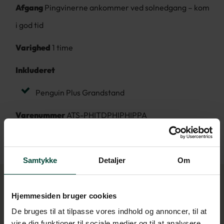
Afgang
Pingvinerne ankommer ved solnedgang – kom
i god tid
Varighed
1 time
Inkluderet
Penguin Plus Grandstand
Varenummer
ATS-PHITDPHIPHIPPA
Samtykke
Detaljer
Om
Hjemmesiden bruger cookies
De bruges til at tilpasse vores indhold og annoncer, til at
Andre dagsture i dette
vise dig funktioner til sociale medier og til at analysere