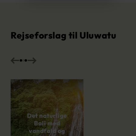
Rejseforslag til Uluwatu
Det naturlige
Bali med
vandfald og