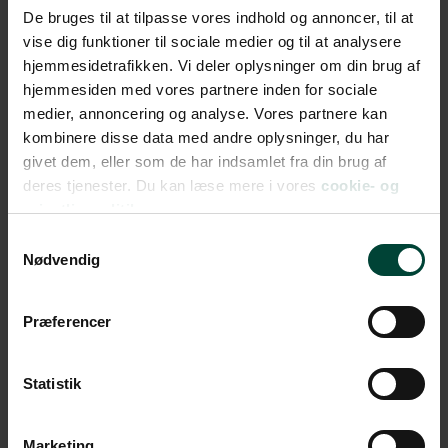
langt ude, og dygtige surfere glider ubesværet hen
De bruges til at tilpasse vores indhold og annoncer, til at
over det dybblå rev – mens tilskuere følger med fra
vise dig funktioner til sociale medier og til at analysere
strandbarer og klippeterrasser højt over havet.
hjemmesidetrafikken. Vi deler oplysninger om din brug af
hjemmesiden med vores partnere inden for sociale
Men man behøver ikke være surfer for at nyde kysten.
medier, annoncering og analyse. Vores partnere kan
De små strande byder på alt fra lokale warungs og
kombinere disse data med andre oplysninger, du har
strandcaféer til kolde kokosnødder og havdyp med
givet dem, eller som de har indsamlet fra din brug af
tæerne i det bløde sand. På Padang Padang Beach –
deres tjenester. Du kan læse mere i vores
cookie- og
der blev verdenskendt fra filmen
Eat Pray Love
– kan I
privatlivspolitik.
bade, slappe af og mærke den særlige stemning, som
Samtykkevalg
kysten hernede er kendt for. Andre strande som
Nødvendig
Thomas Beach, Dreamland og Suluban føles mere rå
og vilde – perfekte til jer, der gerne vil lidt væk fra
Præferencer
alfarvej.
Statistik
Marketing