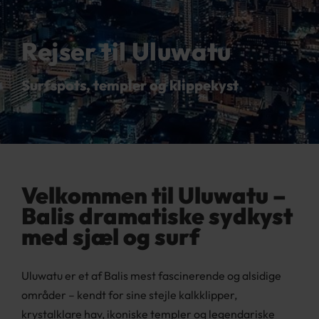
Rejser til Uluwatu
Surfspots, templer og klippekyst
Velkommen til Uluwatu –
Balis dramatiske sydkyst
med sjæl og surf
Uluwatu er et af Balis mest fascinerende og alsidige
områder – kendt for sine stejle kalkklipper,
krystalklare hav, ikoniske templer og legendariske