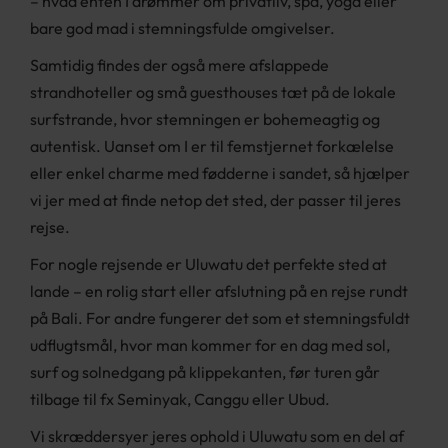
– hvad enten I drømmer om privatliv, spa, yoga eller
bare god mad i stemningsfulde omgivelser.
Samtidig findes der også mere afslappede
strandhoteller og små guesthouses tæt på de lokale
surfstrande, hvor stemningen er bohemeagtig og
autentisk. Uanset om I er til femstjernet forkælelse
eller enkel charme med fødderne i sandet, så hjælper
vi jer med at finde netop det sted, der passer til jeres
rejse.
For nogle rejsende er Uluwatu det perfekte sted at
lande – en rolig start eller afslutning på en rejse rundt
på Bali. For andre fungerer det som et stemningsfuldt
udflugtsmål, hvor man kommer for en dag med sol,
surf og solnedgang på klippekanten, før turen går
tilbage til fx Seminyak, Canggu eller Ubud.
Vi skræddersyer jeres ophold i Uluwatu som en del af