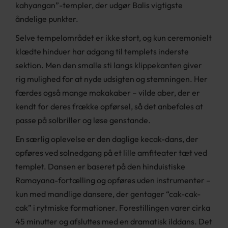
kahyangan”-templer, der udgør Balis vigtigste
åndelige punkter.
Selve tempelområdet er ikke stort, og kun ceremonielt
klædte hinduer har adgang til templets inderste
sektion. Men den smalle sti langs klippekanten giver
rig mulighed for at nyde udsigten og stemningen. Her
færdes også mange makakaber – vilde aber, der er
kendt for deres frække opførsel, så det anbefales at
passe på solbriller og løse genstande.
En særlig oplevelse er den daglige kecak-dans, der
opføres ved solnedgang på et lille amfiteater tæt ved
templet. Dansen er baseret på den hinduistiske
Ramayana-fortælling og opføres uden instrumenter –
kun med mandlige dansere, der gentager “cak-cak-
cak” i rytmiske formationer. Forestillingen varer cirka
45 minutter og afsluttes med en dramatisk ilddans. Det