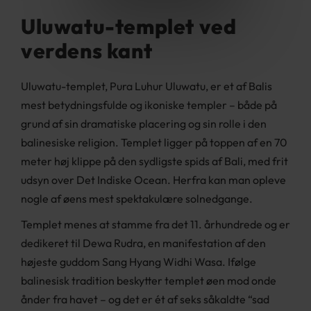
Uluwatu-templet ved
verdens kant
Uluwatu-templet, Pura Luhur Uluwatu, er et af Balis
mest betydningsfulde og ikoniske templer – både på
grund af sin dramatiske placering og sin rolle i den
balinesiske religion. Templet ligger på toppen af en 70
meter høj klippe på den sydligste spids af Bali, med frit
udsyn over Det Indiske Ocean. Herfra kan man opleve
nogle af øens mest spektakulære solnedgange.
Templet menes at stamme fra det 11. århundrede og er
dedikeret til Dewa Rudra, en manifestation af den
højeste guddom Sang Hyang Widhi Wasa. Ifølge
balinesisk tradition beskytter templet øen mod onde
ånder fra havet – og det er ét af seks såkaldte “sad