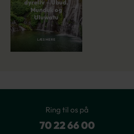
dyreliv – Ubud,
Munduk og
Uluwatu
LÆS MERE
Ring til os på
70 22 66 00