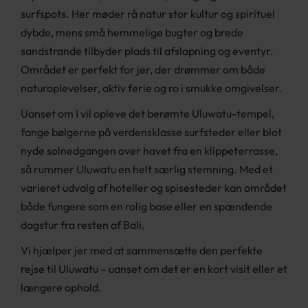
surfspots. Her møder rå natur stor kultur og spirituel
dybde, mens små hemmelige bugter og brede
sandstrande tilbyder plads til afslapning og eventyr.
Området er perfekt for jer, der drømmer om både
naturoplevelser, aktiv ferie og ro i smukke omgivelser.
Uanset om I vil opleve det berømte Uluwatu-tempel,
fange bølgerne på verdensklasse surfsteder eller blot
nyde solnedgangen over havet fra en klippeterrasse,
så rummer Uluwatu en helt særlig stemning. Med et
varieret udvalg af hoteller og spisesteder kan området
både fungere som en rolig base eller en spændende
dagstur fra resten af Bali.
Vi hjælper jer med at sammensætte den perfekte
rejse til Uluwatu – uanset om det er en kort visit eller et
længere ophold.