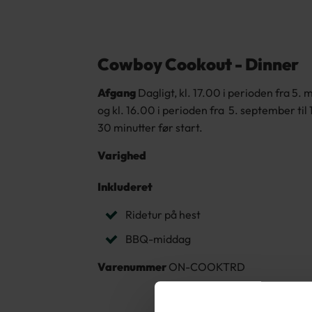
Cowboy Cookout - Dinner
Afgang
Dagligt, kl. 17.00 i perioden fra 5. 
og kl. 16.00 i perioden fra 5. september til
30 minutter før start.
Varighed
Inkluderet
Ridetur på hest
BBQ-middag
Varenummer
ON-COOKTRD