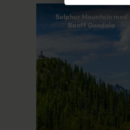
Sulphur Mountain med
Banff Gondola