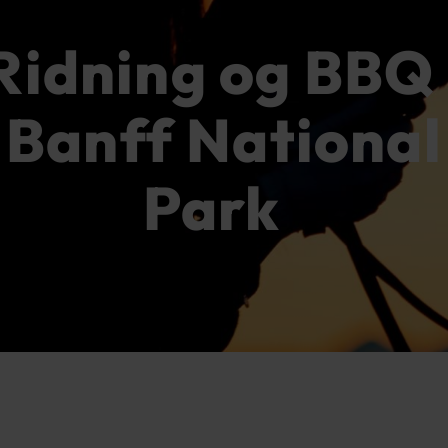
Ridning og BBQ 
Banff National
Park