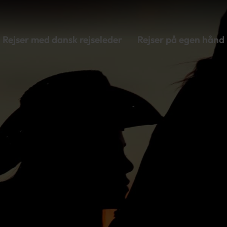
Rejser med dansk rejseleder
Rejser på egen hånd