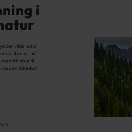
ning i
 natur
yd den vilde natur
er op til en tur på
med frit skue til
tes med en BBQ-bøf
n
Park