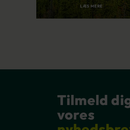
LÆS MERE
Tilmeld di
vores
nyhedsbre