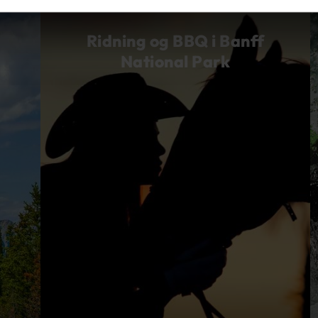
Ridning og BBQ i Banff
National Park