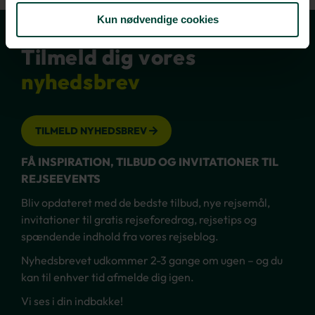
Kun nødvendige cookies
Tilmeld dig vores
nyhedsbrev
TILMELD NYHEDSBREV
FÅ INSPIRATION, TILBUD OG INVITATIONER TIL
REJSEEVENTS
Bliv opdateret med de bedste tilbud, nye rejsemål,
invitationer til gratis rejseforedrag, rejsetips og
spændende indhold fra vores rejseblog.
Nyhedsbrevet udkommer 2-3 gange om ugen – og du
kan til enhver tid afmelde dig igen.
Vi ses i din indbakke!