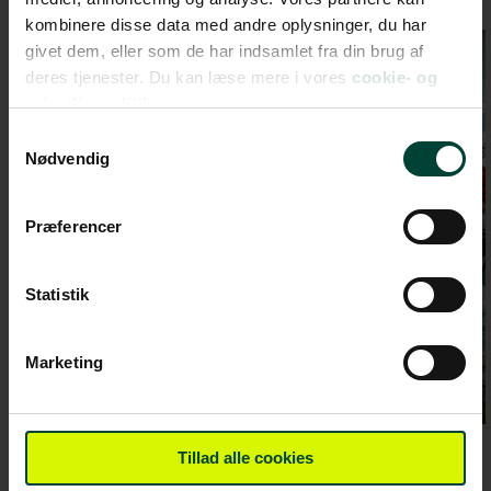
kombinere disse data med andre oplysninger, du har
givet dem, eller som de har indsamlet fra din brug af
De canadiske
Jasper:
deres tjenester. Du kan læse mere i vores
cookie- og
Rockies med
Whitewate
privatlivspolitik.
Jasper Skytram
Rafting ve
Samtykkevalg
Athabasca Fa
Nødvendig
Præferencer
Statistik
Marketing
LÆS MERE
LÆS MERE
Tillad alle cookies