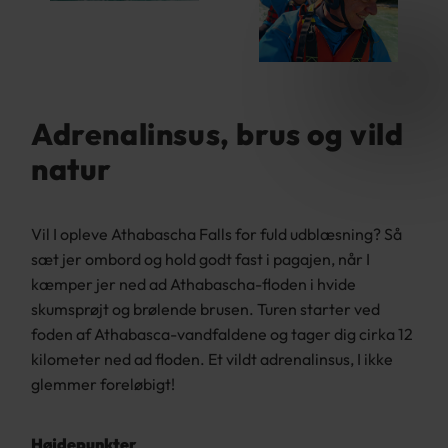
Adrenalinsus, brus og vild
natur
Vil I opleve Athabascha Falls for fuld udblæsning? Så
sæt jer ombord og hold godt fast i pagajen, når I
kæmper jer ned ad Athabascha-floden i hvide
skumsprøjt og brølende brusen. Turen starter ved
foden af Athabasca-vandfaldene og tager dig cirka 12
kilometer ned ad floden. Et vildt adrenalinsus, I ikke
glemmer foreløbigt!
Højdepunkter