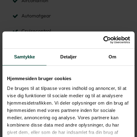
Aircondition
Automatgear
Cruisecontrol
Radio
Samtykke
Detaljer
Om
Køleskab/fryser
Toilet/bruser
Hjemmesiden bruger cookies
De bruges til at tilpasse vores indhold og annoncer, til at
Gaskomfur
vise dig funktioner til sociale medier og til at analysere
hjemmesidetrafikken. Vi deler oplysninger om din brug af
Mikroovn
hjemmesiden med vores partnere inden for sociale
medier, annoncering og analyse. Vores partnere kan
TV
kombinere disse data med andre oplysninger, du har
givet dem, eller som de har indsamlet fra din brug af