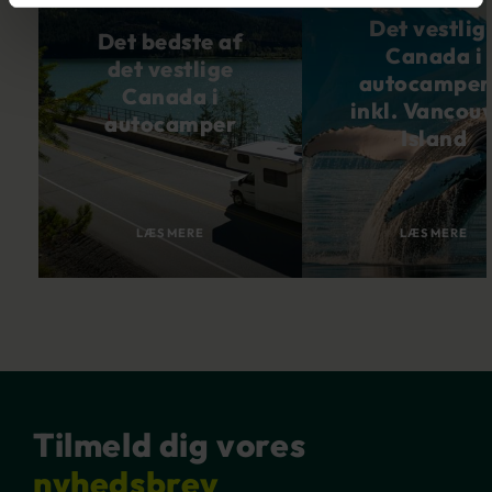
Det vestlig
Det bedste af
Canada i
det vestlige
autocamper
Canada i
inkl. Vancou
autocamper
Island
LÆS MERE
LÆS MERE
Tilmeld dig vores
nyhedsbrev