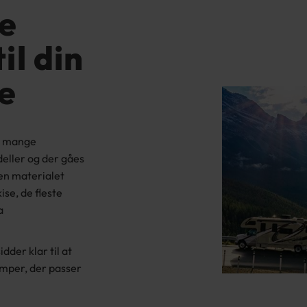
te
il din
ie
 i mange
eller og der gåes
en materialet
se, de fleste
a
dder klar til at
camper, der passer