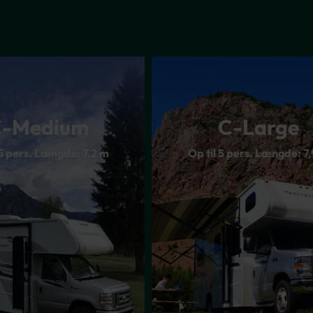
-Medium
C-Large
 5 pers. Længde: 7,2 m
Op til 5 pers. Længde: 7