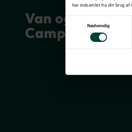
har indsamlet fra din brug af
Van og Truck
Samtykkevalg
Nødvendig
Campers