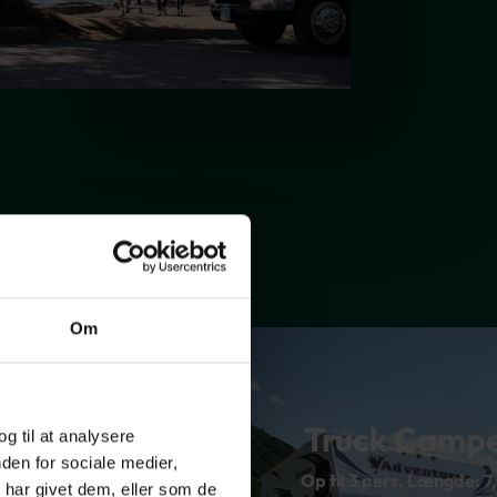
Om
uck Camper
Truck Camp
og til at analysere
den for sociale medier,
Scout
Op til 3 pers. Længde: 7,
har givet dem, eller som de