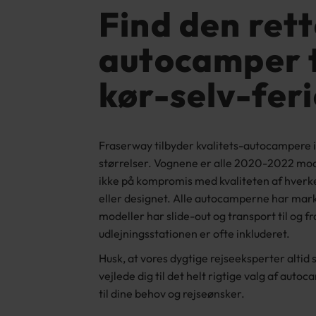
Find den ret
autocamper t
kør-selv-fer
Fraserway tilbyder kvalitets-autocampere
størrelser. Vognene er alle 2020-2022 mod
ikke på kompromis med kvaliteten af hverk
eller designet. Alle autocamperne har marki
modeller har slide-out og transport til og fr
udlejningsstationen er ofte inkluderet.
Husk, at vores dygtige rejseeksperter altid si
vejlede dig til det helt rigtige valg af auto
til dine behov og rejseønsker.