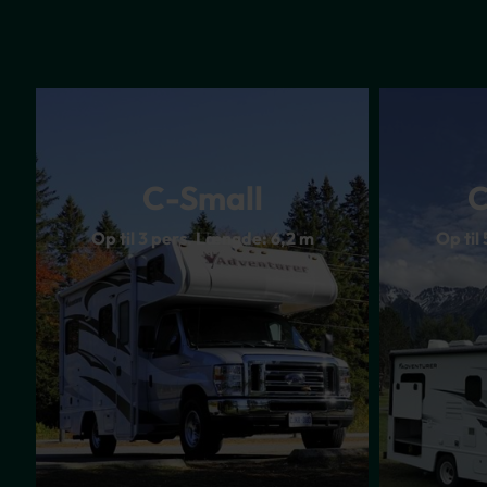
C-Small
C
Op til 3 pers. Længde: 6,2 m
Op til