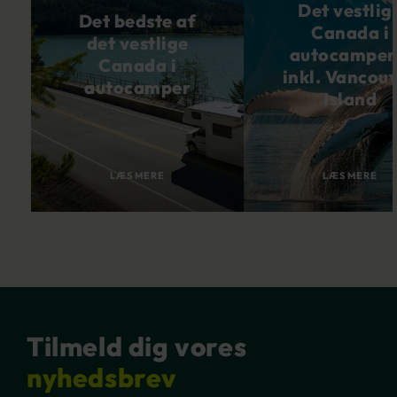
Det vestlig
Det bedste af
Canada i
det vestlige
autocamper
Canada i
inkl. Vancou
autocamper
Island
LÆS MERE
LÆS MERE
Tilmeld dig vores
nyhedsbrev