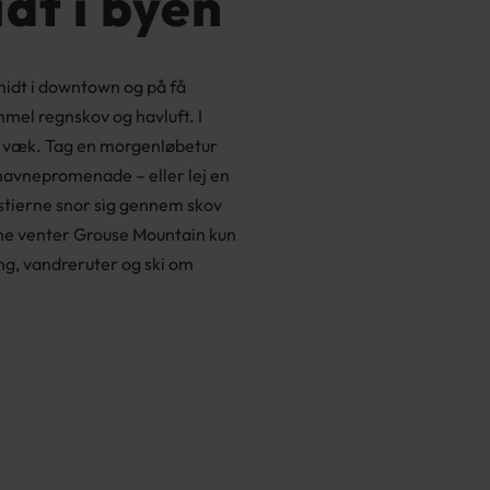
dt i byen
 midt i downtown og på få
el regnskov og havluft. I
t væk. Tag en morgenløbetur
havnepromenade – eller lej en
 stierne snor sig gennem skov
tne venter Grouse Mountain kun
ng, vandreruter og ski om