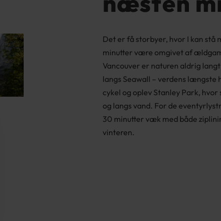
næsten mi
Det er få storbyer, hvor I kan stå
minutter være omgivet af ældgamm
Vancouver er naturen aldrig lang
langs Seawall – verdens længste 
cykel og oplev Stanley Park, hvor
og langs vand. For de eventyrlys
30 minutter væk med både ziplini
vinteren.