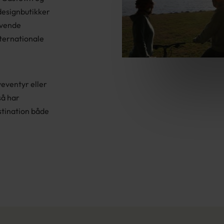
 designbutikker
evende
nternationale
eventyr eller
så har
stination både