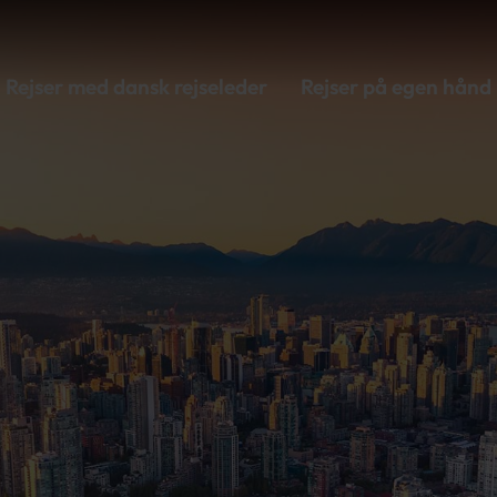
Rejser med dansk rejseleder
Rejser på egen hånd