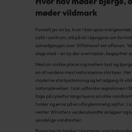
Hvor hav møder bjerge, o
møder vildmark
Forestil jer en by, hvor I kan spise morgenmad
café i centrum, stå på ski i bjergene om form
solnedgangen over Stillehavet om aftenen. V
slags sted – en by der overrasker, begejstrer o
Med sin unikke placering mellem kyst og bjerg
en af verdens mest naturskønne storbyer. Her 
moderne storbystemning og let adgang til vil
naturoplevelser. I kan udforske regnskoven i S
tage på cykeltur langs byens smukke vandkant 
hvaler og ørne på en uforglemmelig sejltur. L
venter Whistlers verdenskendte skiløjper og 
uendelige vandrestier.
Byens hjerte banker i kvarterer som historis