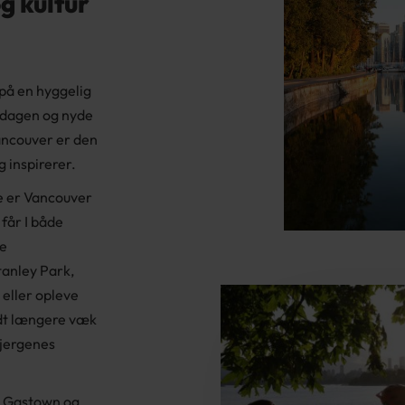
g kultur
 på en hyggelig
iddagen og nyde
ancouver er den
g inspirerer.
e er Vancouver
får I både
de
tanley Park,
eller opleve
idt længere væk
bjergenes
ke Gastown og