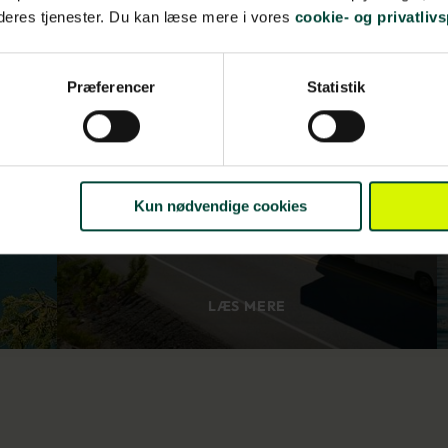
 deres tjenester. Du kan læse mere i vores
cookie- og privatlivs
Det bedste af det
Præferencer
Statistik
vestlige Canada i
autocamper
Kun nødvendige cookies
LÆS MERE