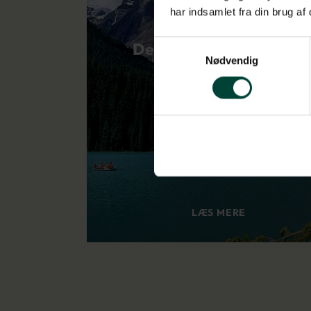
har indsamlet fra din brug af
Samtykkevalg
Det vestlige Canada &
Nødvendig
højdepunkter på
Hawaii
LÆS MERE