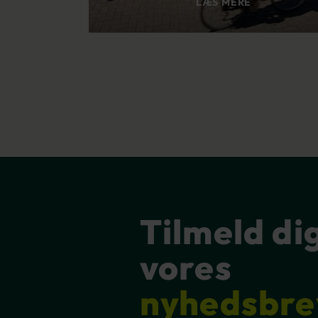
LÆS MERE
Tilmeld di
vores
nyhedsbre