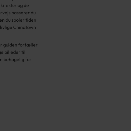
kitektur og de
vejs passerer du
en du spoler tiden
 livlige Chinatown
or guiden fortæller
 billeder til
en behagelig for