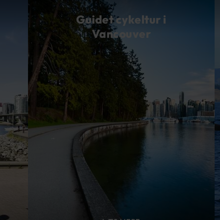
Guidet cykeltur i
Vancouver