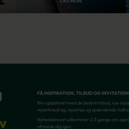
LÆS MERE
g
FÅ INSPIRATION, TILBUD OG INVITATIO
Bliv opdateret med de bedste tilbud, nye rejsem
rejseforedrag, rejsetips og spændende indhol
v
Nyhedsbrevet udkommer 2-3 gange om ugen – 
afmelde dig igen.