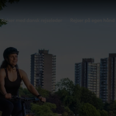
Rejser med dansk rejseleder
Rejser på egen hånd