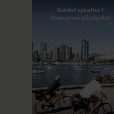
Guidet cykeltur i
Vancouver på elcykel