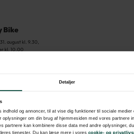
y Bike
 31. august kl. 9.30,
r kl. 10.00
Detaljer
s
 indhold og annoncer, til at vise dig funktioner til sociale medier 
r oplysninger om din brug af hjemmesiden med vores partnere in
s partnere kan kombinere disse data med andre oplysninger, du 
 deres tjenester. Du kan læse mere i vores
cookie- og privatlivs