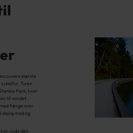
il
er
Vancouvers største
 cykeltur. Turen
Stanley Park, hvor
n til vandet.
g med færge over
å dejlig mad og
u kan nyde den