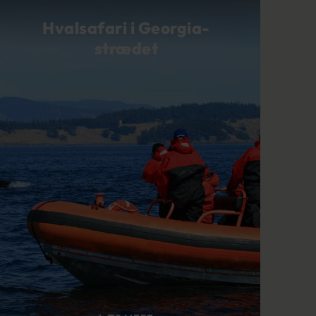
Hvalsafari i Georgia-
strædet