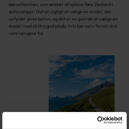
børnefamilien, som ønsker at opleve New Zealand i
autocamper. Det er vigtigt at vælge en model, der
opfylder jeres behov, og det er en god idé at vælge en
model med ekstra god plads, hvis kør-selv-ferien skal
vare længere tid.