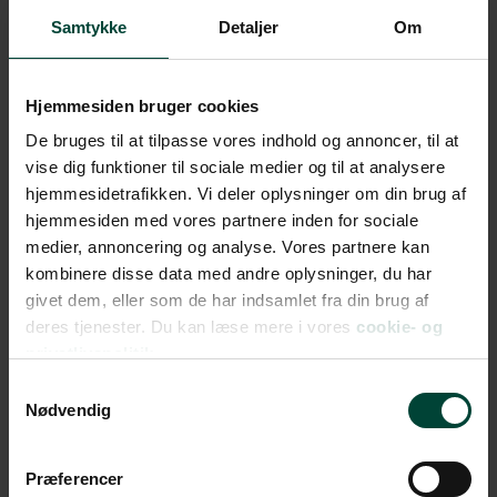
Samtykke
Detaljer
Om
Hjemmesiden bruger cookies
De bruges til at tilpasse vores indhold og annoncer, til at
vise dig funktioner til sociale medier og til at analysere
hjemmesidetrafikken. Vi deler oplysninger om din brug af
hjemmesiden med vores partnere inden for sociale
Værd at vide om ferie i
medier, annoncering og analyse. Vores partnere kan
kombinere disse data med andre oplysninger, du har
autocamper i New
givet dem, eller som de har indsamlet fra din brug af
Zealand
deres tjenester. Du kan læse mere i vores
cookie- og
privatlivspolitik.
New Zealand har venstrekørsel.
Samtykkevalg
Nødvendig
Sikkerhedssele skal altid bruges.
Hastighedsgrænserne er 50 km/t i byer og 100
Præferencer
km/t på landeveje.