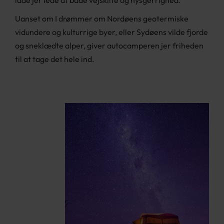
lade jer lede af både vejskilte og nysgerrighed.
Uanset om I drømmer om Nordøens geotermiske
vidundere og kulturrige byer, eller Sydøens vilde fjorde
og sneklædte alper, giver autocamperen jer friheden
til at tage det hele ind.