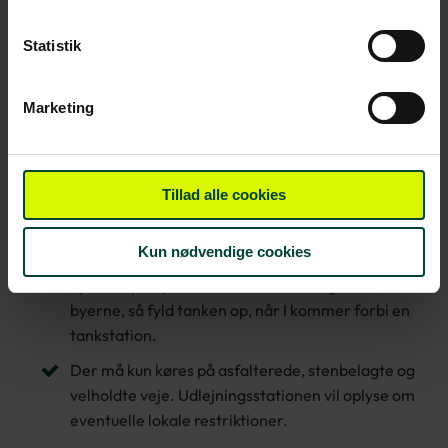
Uden for byerne er vejene ofte både smalle og
Statistik
snoede, så gennemsnitshastigheden vil ofte
være lavere.
Marketing
”One lane bridges” er broer med kun en vejbane.
Hvis ikke det er angivet, hvem der har
forkørselsret, er det den, der er kørt sidst ind på
broen, der må bakke.
Tillad alle cookies
Vær forberedt på, at der kan være en flok får
eller kvæg på vejen.
Kun nødvendige cookies
Specielt på Sydøen kan der være langt mellem
byerne, så fyld tanken op, når I kommer forbi en
tankstation.
Der må kun køres på asfalterede, stenbelagte og
velholdte veje. Udlejningsstationen vil oplyse om
eventuelle lokale restriktioner.