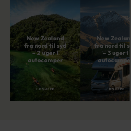
New Zealand
New Zealan
fra nord til syd
fra nord til 
– 2 uger i
– 3 uger i
autocamper
autocampe
LÆS MERE
LÆS MERE