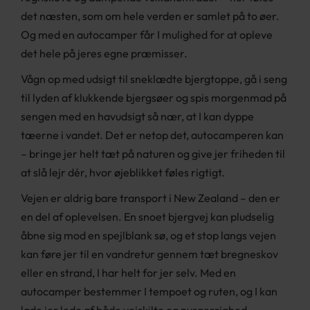
det næsten, som om hele verden er samlet på to øer.
Og med en autocamper får I mulighed for at opleve
det hele på jeres egne præmisser.
Vågn op med udsigt til sneklædte bjergtoppe, gå i seng
til lyden af klukkende bjergsøer og spis morgenmad på
sengen med en havudsigt så nær, at I kan dyppe
tæerne i vandet. Det er netop det, autocamperen kan
– bringe jer helt tæt på naturen og give jer friheden til
at slå lejr dér, hvor øjeblikket føles rigtigt.
Vejen er aldrig bare transport i New Zealand – den er
en del af oplevelsen. En snoet bjergvej kan pludselig
åbne sig mod en spejlblank sø, og et stop langs vejen
kan føre jer til en vandretur gennem tæt bregneskov
eller en strand, I har helt for jer selv. Med en
autocamper bestemmer I tempoet og ruten, og I kan