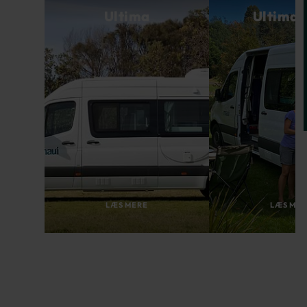
Ultima
Ultima 
LÆS MERE
LÆS ME