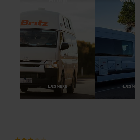
HiTop
Ventur
LÆS MERE
LÆS ME