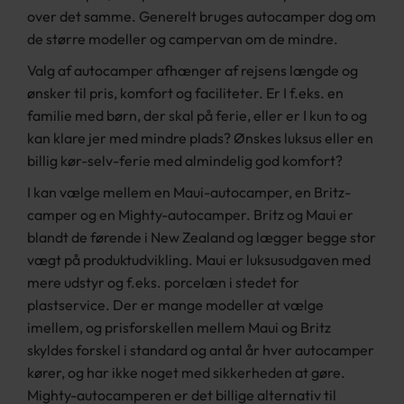
over det samme. Generelt bruges autocamper dog om
de større modeller og campervan om de mindre.
Valg af autocamper afhænger af rejsens længde og
ønsker til pris, komfort og faciliteter. Er I f.eks. en
familie med børn, der skal på ferie, eller er I kun to og
kan klare jer med mindre plads? Ønskes luksus eller en
billig kør-selv-ferie med almindelig god komfort?
I kan vælge mellem en Maui-autocamper, en Britz-
camper og en Mighty-autocamper. Britz og Maui er
blandt de førende i New Zealand og lægger begge stor
vægt på produktudvikling. Maui er luksusudgaven med
mere udstyr og f.eks. porcelæn i stedet for
plastservice. Der er mange modeller at vælge
imellem, og prisforskellen mellem Maui og Britz
skyldes forskel i standard og antal år hver autocamper
kører, og har ikke noget med sikkerheden at gøre.
Mighty-autocamperen er det billige alternativ til