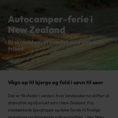
Autocamper-ferie i
New Zealand
Et skræddersyet eventyr med ultimativ
frihed
Vågn op til bjerge og fald i søvn til søer
Der er få steder i verden, hvor landskaberne skifter så
dramatisk og så smukt som i New Zealand. Fra
snedækkede bjergtoppe og dybe fjorde til frodige
regnskove og dampende vulkanområder – her føles