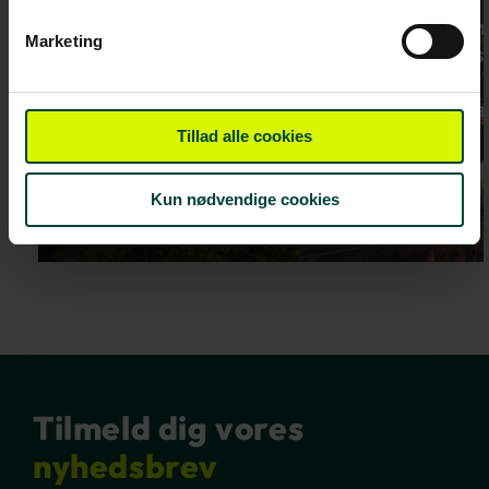
New Zealand
New Zealan
Marketing
fra nord til syd
fra nord til 
– 2 uger i
– 3 uger i
autocamper
autocampe
Tillad alle cookies
Kun nødvendige cookies
LÆS MERE
LÆS MERE
Tilmeld dig vores
nyhedsbrev