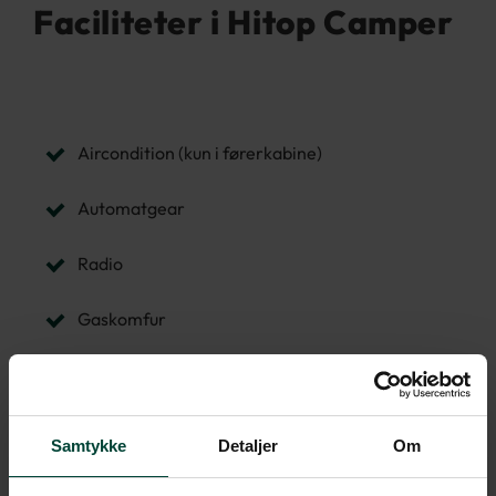
Faciliteter i Hitop Camper
Aircondition (kun i førerkabine)
Automatgear
Radio
Gaskomfur
Køleskab og fryser
Mikrobølgeovn
Samtykke
Detaljer
Om
Self contained toilet (tørkloset)