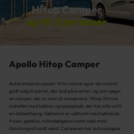
Hitop Camper
op til 2 personer
Apollo Hitop Camper
Autocamperen passer til to voksne og er dermed et
godt valg til parret, der skal på eventyr, og som søger
en camper, der er nem at manøvrere. Hitop Ultra er
indrettet med køkken og spiseplads, der kan slås ud til
en dobbeltseng. Køkkenet er udstyret med køleskab,
fryser, gasblus, mikrobølgeovn samt vask med
tilslutning af koldt vand. Camperen har automatgear