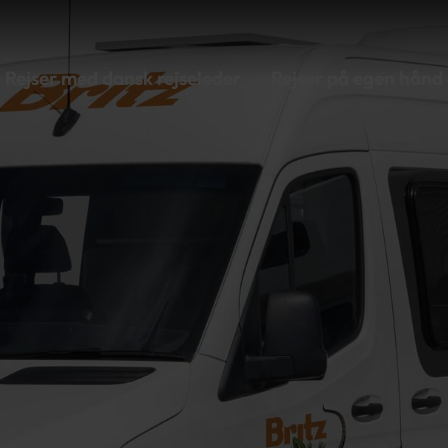
Rejser med dansk rejseleder
Rejser på egen hånd