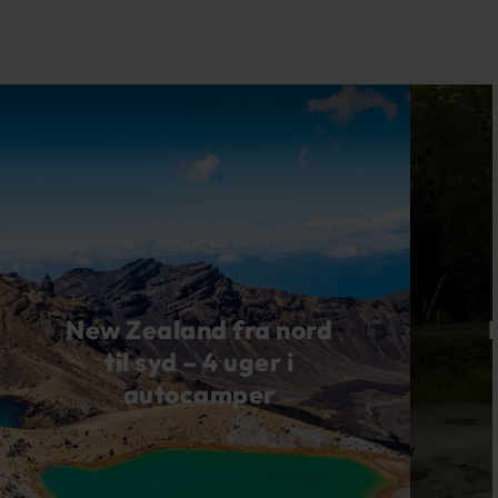
New Zealand fra nord
til syd – 4 uger i
autocamper