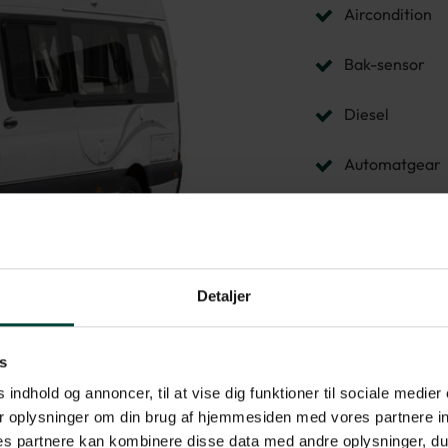
Aircondition
Bak-sensor
Diesel
Automatgear
CD/radio
Gaskomfur
Detaljer
Køleskab/frys
s
Toilet/bruser
 indhold og annoncer, til at vise dig funktioner til sociale medier 
Udvendig grill
r oplysninger om din brug af hjemmesiden med vores partnere in
s partnere kan kombinere disse data med andre oplysninger, du 