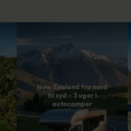
New Zealand fra nord
til syd – 3 uger i
autocamper