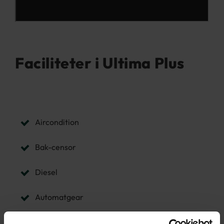
Faciliteter i Ultima Plus
Aircondition
Bak-censor
Diesel
Automatgear
CD/radio