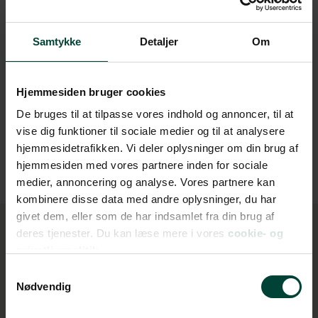
Gaskomfur
Samtykke
Detaljer
Om
Køleskab/fryser
Hjemmesiden bruger cookies
Toilet/bruser
De bruges til at tilpasse vores indhold og annoncer, til at
vise dig funktioner til sociale medier og til at analysere
Udvendig grill
hjemmesidetrafikken. Vi deler oplysninger om din brug af
hjemmesiden med vores partnere inden for sociale
medier, annoncering og analyse. Vores partnere kan
kombinere disse data med andre oplysninger, du har
givet dem, eller som de har indsamlet fra din brug af
deres tjenester. Du kan læse mere i vores
cookie- og
privatlivspolitik.
Samtykkevalg
Rejseforslag i autocamper
Nødvendig