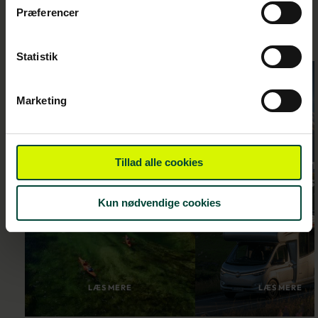
Præferencer
Statistik
Marketing
New Zealand
New Zealan
Tillad alle cookies
fra nord til syd
fra nord til 
– 2 uger i
– 3 uger i
Kun nødvendige cookies
autocamper
autocampe
LÆS MERE
LÆS MERE