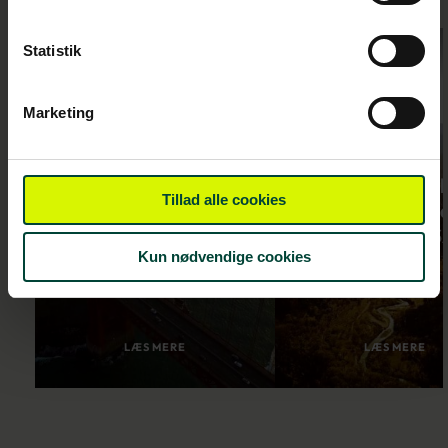
Statistik
Marketing
Det bedste af
Nationalpar
det vestlige
Tillad alle cookies
og neonlys i 
USA i
vestlige US
autocamper
Kun nødvendige cookies
LÆS MERE
LÆS MERE