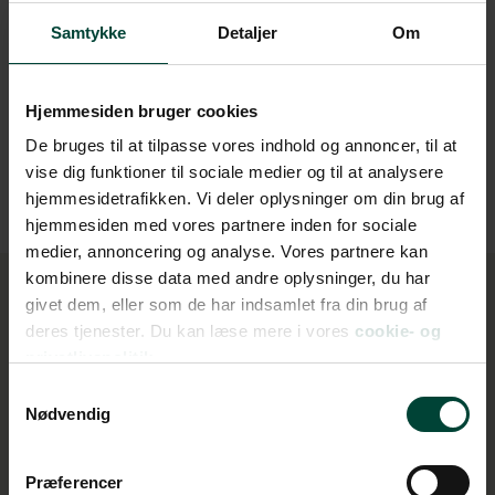
Samtykke
Detaljer
Om
Gaskomfur eller kogeplader
Køleskab og fryser
Hjemmesiden bruger cookies
De bruges til at tilpasse vores indhold og annoncer, til at
Toilet og bruser
vise dig funktioner til sociale medier og til at analysere
hjemmesidetrafikken. Vi deler oplysninger om din brug af
hjemmesiden med vores partnere inden for sociale
medier, annoncering og analyse. Vores partnere kan
kombinere disse data med andre oplysninger, du har
givet dem, eller som de har indsamlet fra din brug af
deres tjenester. Du kan læse mere i vores
cookie- og
privatlivspolitik.
Rejseforslag i autocamper
Samtykkevalg
Nødvendig
Præferencer