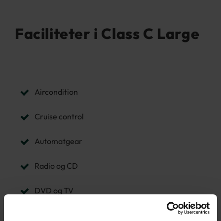
Faciliteter i Class C Large
Aircondition
Cruise control
Automatgear
Radio og CD
DVD og TV
Surround Sound