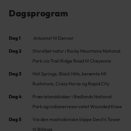
Dagsprogram
Dag 1
Ankomst til Denver
Dag 2
Storslået natur i Rocky Mountains National
Park via Trail Ridge Road til Cheyenne
Dag 3
Hot Springs, Black Hills, berømte Mt
Rushmore, Crazy Horse og Rapid City
Dag 4
Prærielandskaber i Badlands National
Park og indianerreservatet Wounded Knee
Dag 5
Via den mastodoniske klippe Devil's Tower
til Billings