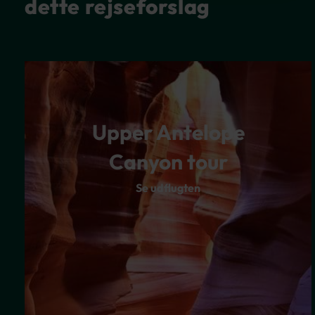
dette rejseforslag
Upper Antelope
Canyon tour
Se udflugten