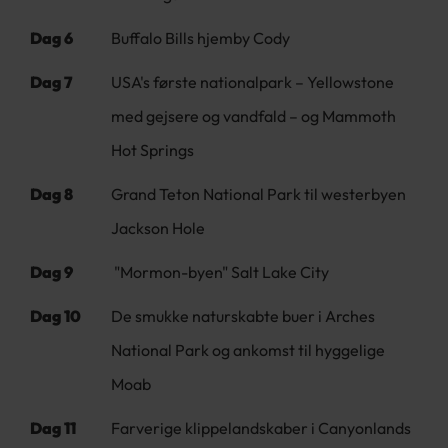
Dag 6
Buffalo Bills hjemby Cody
Dag 7
USA's første nationalpark – Yellowstone
med gejsere og vandfald – og Mammoth
Hot Springs
Dag 8
Grand Teton National Park til westerbyen
Jackson Hole
Dag 9
"Mormon-byen" Salt Lake City
Dag 10
De smukke naturskabte buer i Arches
National Park og ankomst til hyggelige
Moab
Dag 11
Farverige klippelandskaber i Canyonlands