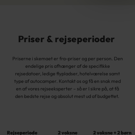
Priser & rejseperioder
Priserne i skemaet er fra-priser og per person. Den
endelige pris afhænger af de specifikke
rejsedatoer, ledige flypladser, hotelværelse samt
type af autocamper. Kontakt os og få en snak med
en af vores rejseeksperter – så er I sikre på, at få
den bedste rejse og absolut mest ud af budgettet.
Rejseperiode
2 voksne
2 voksne + 2 børn