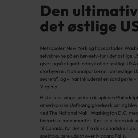
Den ultimative
det østlige U
Metropolen New York og hovedstaden Washi
selvskrevne på en kør-selv-tur i det østlige 
giver også et godt indtryk af det østlige USA
storbyerne. Nationalparkerne i det østlige U
secrets”, og vi har inkluderet en sand perle 
Virginia.
Historiens vingesus kan du opleve i Philadelp
amerikanske Uafhængighedserklæring blev 
ved The National Mall i Washington D.C. m
historiske monumenter. Kør-selv-turen inklu
til Canada, for det er fra den canadiske side,
spektakulære udsigt over Niagara Falls.