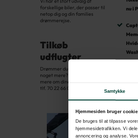
Vi har et stort udvalg af
forskellige biler, der passer til
nu i 
netop dig og din families
drømmerejse.
Capti
Memo
Tilkøb
Hvide
Wash
udflugter
Drømmer du om at opleve
noget mere? Ring til os og hør
mere om dine muligheder på
tlf. 70 22 66 00.
Samtykke
Hjemmesiden bruger cookie
De bruges til at tilpasse vores
hjemmesidetrafikken. Vi dele
annoncering og analyse. Vore