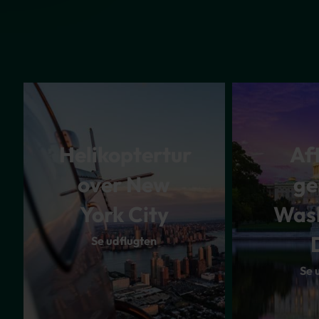
Helikoptertur
Af
over New
g
York City
Was
Se udflugten
Se 