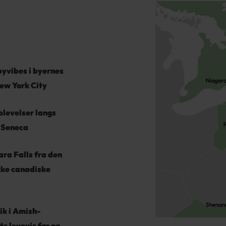
yvibes i byernes
ew York City
levelser langs
 Seneca
ra Falls fra den
ke canadiske
ik i Amish-
ts levevis før og