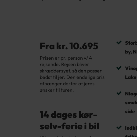
Storb
Fra kr. 10.695
by, N
Prisen er pr. person v/ 4
rejsende. Rejsen bliver
Vinop
skræddersyet, så den passer
bedst til jer. Den endelige pris
Lake
afhænger derfor af jeres
ønsker til turen.
Niaga
smuk
side
14 dages kør-
selv-ferie i bil
Indbl
folke