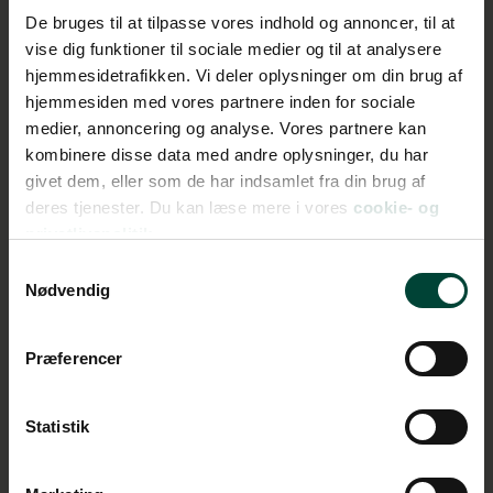
De bruges til at tilpasse vores indhold og annoncer, til at
vise dig funktioner til sociale medier og til at analysere
hjemmesidetrafikken. Vi deler oplysninger om din brug af
Børn
hjemmesiden med vores partnere inden for sociale
medier, annoncering og analyse. Vores partnere kan
kombinere disse data med andre oplysninger, du har
Vinterleje
givet dem, eller som de har indsamlet fra din brug af
deres tjenester. Du kan læse mere i vores
cookie- og
privatlivspolitik.
Depositum
Samtykkevalg
Nødvendig
Online check-in
Præferencer
Statistik
Miles