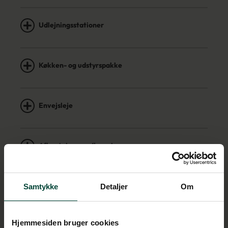
Udlejningsstationer
Køkken- og udstyrspakke
Envejsleje
Afhentning og aflevering
Førere
Samtykke
Detaljer
Om
Hjemmesiden bruger cookies
Klargøringsgebyr