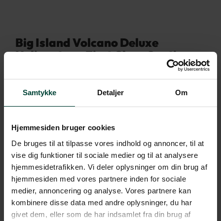
Big Island Volcano Deluxe
Helicopter – First Class Seating
Hvis du vælger First Class Seating, er du garanteret de
forreste pladser i helikopteren ved siden af piloten.
Samtykke
Detaljer
Om
Afgang
Tirsdag til lørdag kl. 7.30, 9.30, 11.30 & 14.00
Hjemmesiden bruger cookies
Varighed
Ca. 1 time og 45 minutter
De bruges til at tilpasse vores indhold og annoncer, til at
vise dig funktioner til sociale medier og til at analysere
Inklusive
hjemmesidetrafikken. Vi deler oplysninger om din brug af
hjemmesiden med vores partnere inden for sociale
Plads forrest i helikopteren
medier, annoncering og analyse. Vores partnere kan
kombinere disse data med andre oplysninger, du har
Varenummer
ATI-KOASHI-T07
givet dem, eller som de har indsamlet fra din brug af