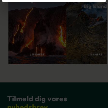
Big Island
vulkanerne 
Big Island
LÆS MERE
LÆS MERE
Tilmeld dig vores
nyhedsbrev