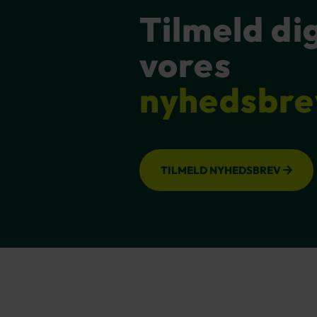
Tilmeld di
vores
nyhedsbre
TILMELD NYHEDSBREV