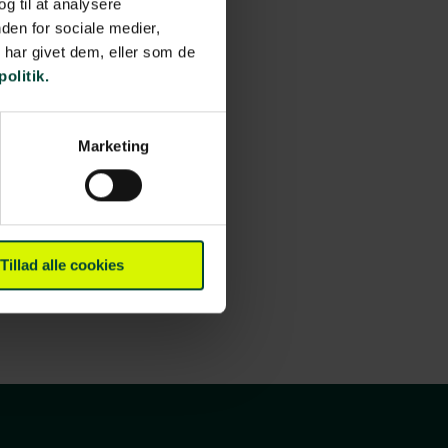
og til at analysere
den for sociale medier,
har givet dem, eller som de
politik.
Marketing
Tillad alle cookies