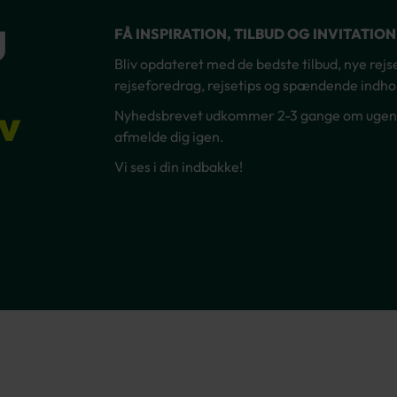
g
FÅ INSPIRATION, TILBUD OG INVITATIO
Bliv opdateret med de bedste tilbud, nye rejsem
rejseforedrag, rejsetips og spændende indhol
v
Nyhedsbrevet udkommer 2-3 gange om ugen – 
afmelde dig igen.
Vi ses i din indbakke!