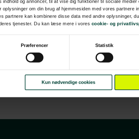
 indhold og annoncer, til at vise dig funktioner til sociale medier 
srum. Den centrale beliggenhed gør hotellet til et
r oplysninger om din brug af hjemmesiden med vores partnere in
dgangspunkt for at opleve Limas kultur,
s partnere kan kombinere disse data med andre oplysninger, du 
onomi og stemningsfulde kvarterer.
 deres tjenester. Du kan læse mere i vores
cookie- og privatlivs
Præferencer
Statistik
Kun nødvendige cookies