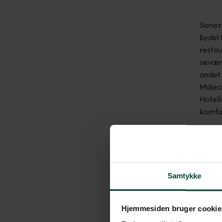
Sonest
bydel 
restau
seværd
andet
Malec
Hotell
komfor
Værels
dobbel
aircon
tefaci
Samtykke
badevæ
Hotell
morge
Hjemmesiden bruger cookie
tilbyd