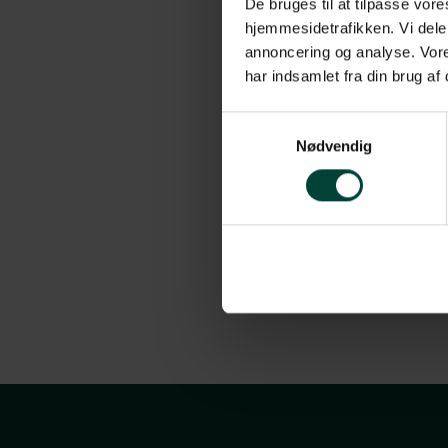
De bruges til at tilpasse vores
motion
hjemmesidetrafikken. Vi dele
godt u
annoncering og analyse. Vore
gastr
har indsamlet fra din brug af
Samtykkevalg
Nødvendig