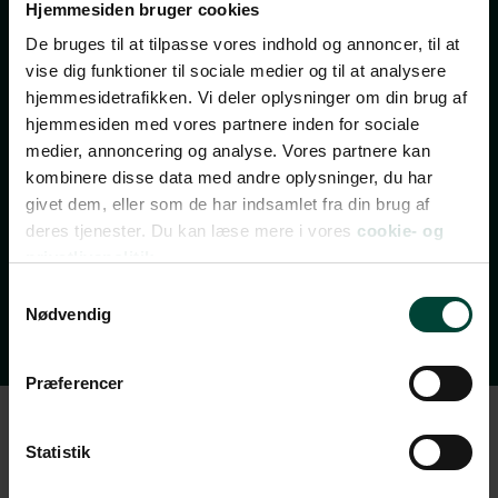
Hjemmesiden bruger cookies
TILMELD NYHEDSBREV
De bruges til at tilpasse vores indhold og annoncer, til at
FÅ INSPIRATION, TILBUD OG INVITATIONER TIL
vise dig funktioner til sociale medier og til at analysere
REJSEEVENTS
hjemmesidetrafikken. Vi deler oplysninger om din brug af
hjemmesiden med vores partnere inden for sociale
Bliv opdateret med de bedste tilbud, nye rejsemål,
medier, annoncering og analyse. Vores partnere kan
invitationer til gratis rejseforedrag, rejsetips og
kombinere disse data med andre oplysninger, du har
spændende indhold fra vores rejseblog.
givet dem, eller som de har indsamlet fra din brug af
Nyhedsbrevet udkommer 2-3 gange om ugen – og du
deres tjenester. Du kan læse mere i vores
cookie- og
kan til enhver tid afmelde dig igen.
privatlivspolitik.
Vi ses i din indbakke!
Samtykkevalg
Nødvendig
Præferencer
Statistik