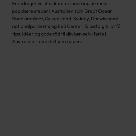
Foredraget vil bl.a. komme omkring de mest
populære steder i Australien som Great Ocean
Road området, Queensland, Sydney, Darwin samt
nationalparkerne og Red Center. Glæd dig til at få
tips, idéer og gode råd til din kør-selv-ferie i
Australien – direkte hjem i stuen.
Hør Jane Bering Smedsrud fortælle om
oplevelser i Australien på egen hånd