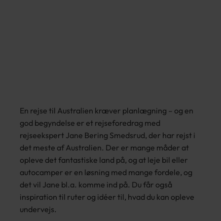
Australien: Kør-
selv-ferie i bil og
autocamper
En rejse til Australien kræver planlægning – og en
god begyndelse er et rejseforedrag med
rejseekspert Jane Bering Smedsrud, der har rejst i
det meste af Australien. Der er mange måder at
opleve det fantastiske land på, og at leje bil eller
autocamper er en løsning med mange fordele, og
det vil Jane bl.a. komme ind på. Du får også
inspiration til ruter og idéer til, hvad du kan opleve
undervejs.