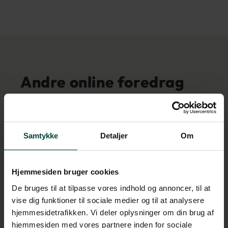
Andre online foredrag
om kør-selv-ferie
Lorem ipsum dolor sit amet, consectetur adipiscing
Samtykke
Detaljer
Om
elit. Ut accumsan ligula quis neque fermentum, eget
fermentum magna placerat.
Midtvesten i USA: Kør-selv-ferie i bil og
Hjemmesiden bruger cookies
autocamper
De bruges til at tilpasse vores indhold og annoncer, til at
vise dig funktioner til sociale medier og til at analysere
hjemmesidetrafikken. Vi deler oplysninger om din brug af
hjemmesiden med vores partnere inden for sociale