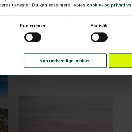
 fra det
 deres tjenester. Du kan læse mere i vores
cookie- og privatlivs
e CN Tower
Præferencer
Statistik
d til at nyde
le gastronomi
Kun nødvendige cookies