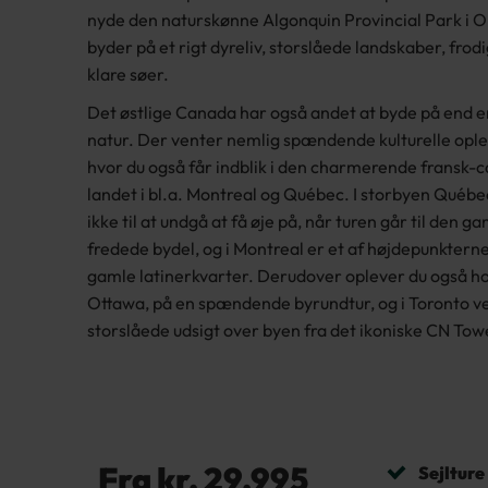
nyde den naturskønne Algonquin Provincial Park i O
byder på et rigt dyreliv, storslåede landskaber, frod
klare søer.
Det østlige Canada har også andet at byde på end 
natur. Der venter nemlig spændende kulturelle ople
hvor du også får indblik i den charmerende fransk-c
landet i bl.a. Montreal og Québec. I storbyen Québec
ikke til at undgå at få øje på, når turen går til den
fredede bydel, og i Montreal er et af højdepunkterne
gamle latinerkvarter. Derudover oplever du også h
Ottawa, på en spændende byrundtur, og i Toronto v
storslåede udsigt over byen fra det ikoniske CN Tow
Fra kr. 29.995
Sejlture