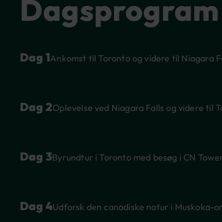
Dagsprogram
Dag 1
Ankomst til Toronto og videre til Niagara F
Dag 2
Oplevelse ved Niagara Falls og videre til 
Rejsen til det østlige Canada begynder, og vi lander i 
Dag 3
Byrundtur i Toronto med besøg i CN Towe
direkte videre til Niagara Falls for overnatning.
Fremme på hotellet følger rejselederen gerne med dem, d
det), vil ned og se de imponerende vandfald badet i flot 
Dagens store oplevelse er en sejltur med Hornblower p
Dag 4
Udforsk den canadiske natur i Muskoka-om
befinde dig ansigt til ansigt med de kolossale vandfald