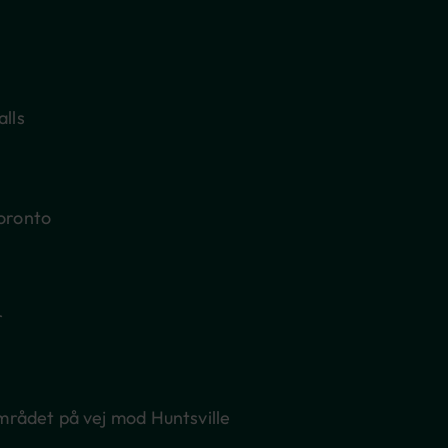
alls
Toronto
Canadas største by, Toronto.
Herfra kører vi
r
er ved aftentid til fods (hvis vejret tillader
lys.
å Niagara-floden, hvor du kommer til at
rådet på vej mod Huntsville
, når over 2000 liter vand i sekundet kastes ud