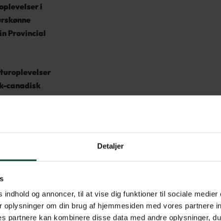
oplevelser i
urskønne
n Provincial
turoplevelser
sk-canadisk
ttawa,
 Montreal og
Detaljer
 på
nde
ure med
s
rejseleder
 indhold og annoncer, til at vise dig funktioner til sociale medier 
r oplysninger om din brug af hjemmesiden med vores partnere in
betage af
s partnere kan kombinere disse data med andre oplysninger, du 