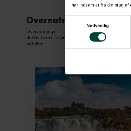
udsigten
har indsamlet fra din brug af
ikonisk
Overnatning
Samtykkevalg
Nødvendig
Der er ti
Overnatning i
den loka
dobbeltværelse på gode
hoteller