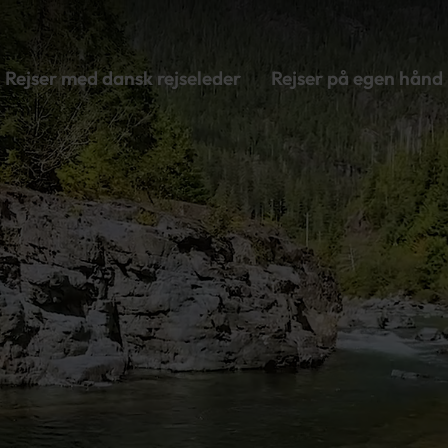
Rejser med dansk rejseleder
Rejser på egen hånd