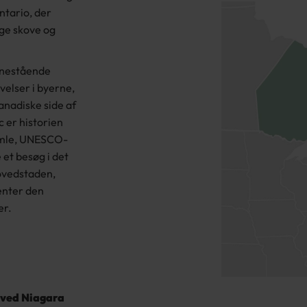
ntario, der
ige skove og
enestående
velser i byerne,
anadiske side af
 er historien
 gamle, UNESCO-
 et besøg i det
ovedstaden,
enter den
er.
 ved Niagara