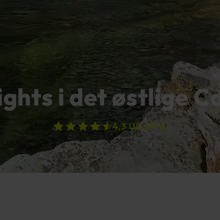
ights i det østlige 
4,3 UD AF 5