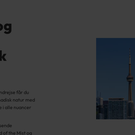
og
k
ndrejse får du
anadisk natur med
 i alle nuancer
ssende
 of the Mist og