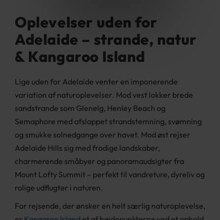
Oplevelser uden for
Adelaide – strande, natur
& Kangaroo Island
Lige uden for Adelaide venter en imponerende
variation af naturoplevelser. Mod vest lokker brede
sandstrande som Glenelg, Henley Beach og
Semaphore med afslappet strandstemning, svømning
og smukke solnedgange over havet. Mod øst rejser
Adelaide Hills sig med frodige landskaber,
charmerende småbyer og panoramaudsigter fra
Mount Lofty Summit – perfekt til vandreture, dyreliv og
rolige udflugter i naturen.
For rejsende, der ønsker en helt særlig naturoplevelse,
er
Kangaroo Island
et af højdepunkterne ved et ophold