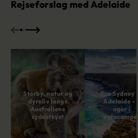
Rejseforslag med Adelaide
Storby, natur og
Fra Sydney t
dyreliv langs
Adelaide - 
Australiens
uger i
sydøstkyst
autocampe