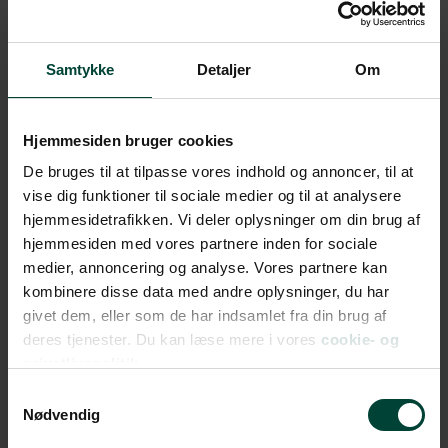
Gallery of South Australia og South Australian
Museum, der giver indblik i både kunst, historie og
Samtykke
Detaljer
Om
landets oprindelige kultur. Byens grønne parker og
den rolige flod River Torrens skaber en sjælden
balance mellem storby og natur.
Hjemmesiden bruger cookies
Adelaide er samtidig Australiens festivalby, og året
De bruges til at tilpasse vores indhold og annoncer, til at
rundt fyldes gaderne med musik, kunst og
vise dig funktioner til sociale medier og til at analysere
internationale begivenheder. Festivaler som Adelaide
hjemmesidetrafikken. Vi deler oplysninger om din brug af
Fringe og WOMADelaide tiltrækker besøgende fra
hjemmesiden med vores partnere inden for sociale
medier, annoncering og analyse. Vores partnere kan
hele verden og giver byen en levende og kreativ
kombinere disse data med andre oplysninger, du har
atmosfære. Kombineret med hyggelige caféer,
givet dem, eller som de har indsamlet fra din brug af
restauranter og det farverige Adelaide Central
deres tjenester. Du kan læse mere i vores
cookie- og
Market byder byen på autentiske oplevelser, hvor
privatlivspolitik.
kultur, gastronomi og livsnydelse går hånd i hånd.
Samtykkevalg
Nødvendig