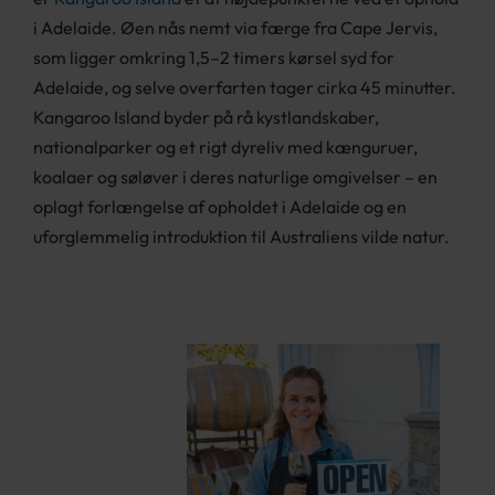
i Adelaide. Øen nås nemt via færge fra Cape Jervis,
som ligger omkring 1,5–2 timers kørsel syd for
Adelaide, og selve overfarten tager cirka 45 minutter.
Kangaroo Island byder på rå kystlandskaber,
nationalparker og et rigt dyreliv med kænguruer,
koalaer og søløver i deres naturlige omgivelser – en
oplagt forlængelse af opholdet i Adelaide og en
uforglemmelig introduktion til Australiens vilde natur.