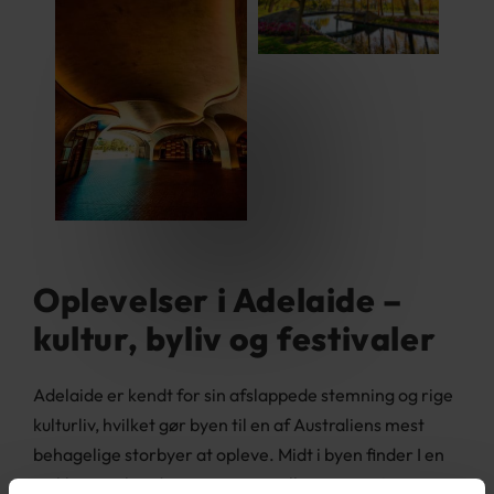
Oplevelser i Adelaide
–
k
ultur, byliv og festivaler
Adelaide er kendt for sin afslappede stemning og rige
kulturliv, hvilket gør byen til en af Australiens mest
behagelige storbyer at opleve. Midt i byen finder I en
række anerkendte museer og gallerier som Art