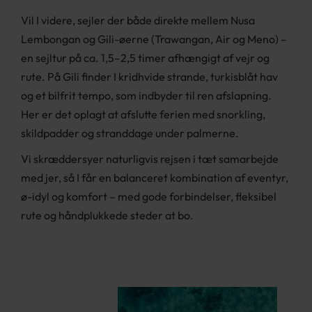
Vil I videre, sejler der både direkte mellem Nusa
Lembongan og Gili-øerne (Trawangan, Air og Meno) –
en sejltur på ca. 1,5–2,5 timer afhængigt af vejr og
rute. På Gili finder I kridhvide strande, turkisblåt hav
og et bilfrit tempo, som indbyder til ren afslapning.
Her er det oplagt at afslutte ferien med snorkling,
skildpadder og stranddage under palmerne.
Vi skræddersyer naturligvis rejsen i tæt samarbejde
med jer, så I får en balanceret kombination af eventyr,
ø-idyl og komfort – med gode forbindelser, fleksibel
rute og håndplukkede steder at bo.