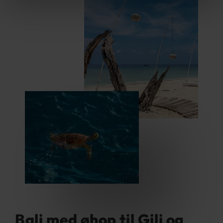
Bali med øhop til Gili og