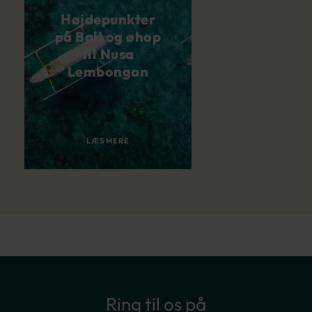
Højdepunkter
på Bali og øhop
til Nusa
Lembongan
LÆS MERE
Ring til os på