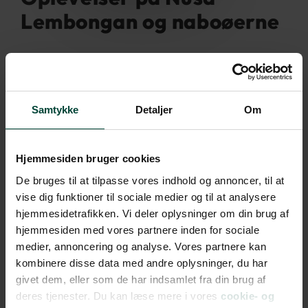
Lembongan og naboøerne
Selvom Nusa Lembongan er lille (øen kan krydses på
scooter på under 30 minutter), er der masser at
opleve – både på øen selv og på de to naboøer, Nusa
Samtykke
Detaljer
Om
Ceningan og Nusa Penida, som alle tre er forbundet
via lokale både og en ikonisk gul bro.
Hjemmesiden bruger cookies
På Lembongan kan I tage på snorkelture til farverige
De bruges til at tilpasse vores indhold og annoncer, til at
koralrev, hvor I ofte ser tropiske fisk, skildpadder og –
vise dig funktioner til sociale medier og til at analysere
hvis I er heldige – de elegante djævlerokker, også
hjemmesidetrafikken. Vi deler oplysninger om din brug af
kaldet manta rays. Mange snorkelture kombinerer
hjemmesiden med vores partnere inden for sociale
flere spots og inkluderer frokost ved havet. I kan også
medier, annoncering og analyse. Vores partnere kan
dykke eller prøve kræfter med surfing ved øens rolige
kombinere disse data med andre oplysninger, du har
bølger, især omkring Jungut Batu og Playgrounds.
givet dem, eller som de har indsamlet fra din brug af
deres tjenester. Du kan læse mere i vores
cookie- og
Langs vestkysten finder I det dramatiske Devil’s Tear,