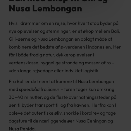
Nusa Lembongan
Hvis I drømmer om en rejse, hvor hvert stop byder på
nye oplevelser og stemninger, er et øhop mellem Bali,
Gili-øerne og Nusa Lembongan en oplagt måde at
kombinere det bedste af ø-verdenen i Indonesien. Her
får I både frodig natur, dykkeroplevelser i
verdensklasse, hyggelige strande og masser af ro –
uden lange rejsedage eller indviklet logistik.
Fra Bali er det nemt at komme til Nusa Lembongan
med speedbåd fra Sanur – turen tager kun omkring
30–40 minutter, og de fleste overnatningssteder på
øen tilbyder transport til og fra havnen. Herfra kan I
opleve det autentiske øliv, snorkle i koralrev og tage
dagsture til de nærliggende øer Nusa Ceningan og
Nusa Penida.