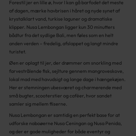
Forestil jer en lille ø, hvor I kan gå barfodet det meste
af dagen, mærke havbrisen i håret og nyde synet af
krystalklart vand, turkise laguner og dramatiske
klipper. Nusa Lembongan ligger kun 30 minutters
bådtur fra det sydlige Bali, men føles som en helt
anden verden – fredelig, afslappet og langt mindre
turistet.
Øen er oplagt til jer, der drømmer om snorkling med
farvestrålende fisk, sejlture gennem mangroveskove,
lokal mad med havudsigt og lange dage i hængekøjen.
Her er stemningen ubesværet og charmerende med
små bugter, scooterstier og caféer, hvor sandet
samler sig mellem fliserne.
Nusa Lembongan er samtidig en perfekt base for at
udforske naboøerne Nusa Ceningan og Nusa Penida,
og der er gode muligheder for både eventyr og