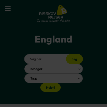
England
Søg
Nulstil