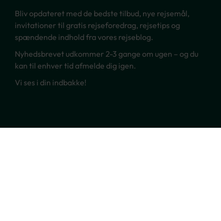
Bliv opdateret med de bedste tilbud, nye rejsemål,
invitationer til gratis rejseforedrag, rejsetips og
spændende indhold fra vores rejseblog.
Nyhedsbrevet udkommer 2-3 gange om ugen – og du
kan til enhver tid afmelde dig igen.
Vi ses i din indbakke!
Ring til os
70 22 66 00