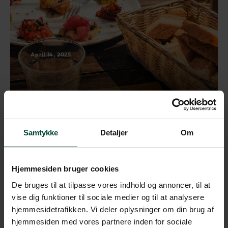
April 14, 2025
Læs mere »
Samtykke
Detaljer
Om
Bent Hedelund – 50 år på farten
som rejseleder
Hjemmesiden bruger cookies
De bruges til at tilpasse vores indhold og annoncer, til at
vise dig funktioner til sociale medier og til at analysere
hjemmesidetrafikken. Vi deler oplysninger om din brug af
hjemmesiden med vores partnere inden for sociale