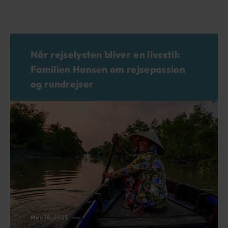
Når rejselysten bliver en livsstil:
Familien Hansen om rejsepassion
og rundrejser
May 18, 2025