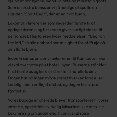
øje på et par bjørne, wapiti-hjorte og mountain goats.
Som en ekstra bonus er vi så heldige at spotte en
sjælden "Spirit Bear", der er en hvid bjørn.
Lokomotivføreren er som regel den første til at
opdage dyrene, og beskeden gives hurtigt videre til
personalet. I højtaleren lyder meddelelsen: “Bear on
the left,” så alle ombord har mulighed for at få øje på
den flotte bjørn.
Inden vi ser os om, er vi ankommet til Kamloops, hvor
vi skal overnatte på et hotel i byen. Busserne står klar
til at hente os og køre os direkte til hotellets dør.
Dagen har på ingen måde været hverken lang eller
kedelig; tiden er fløjet afsted, og dagen har været
fantastisk.
Vores bagage er allerede blevet transporteret til vores
værelse, og det føles virkelig luksuriøst ikke at skulle
bekymre sig om andet end, hvor vi skal spise