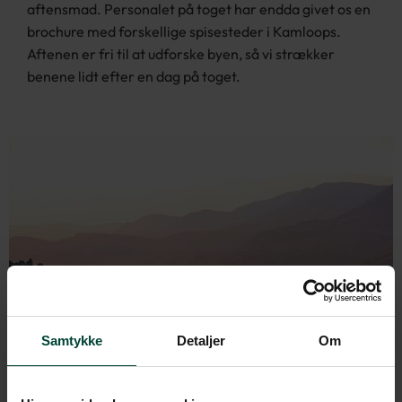
aftensmad. Personalet på toget har endda givet os en
brochure med forskellige spisesteder i Kamloops.
Aftenen er fri til at udforske byen, så vi strækker
benene lidt efter en dag på toget.
Samtykke
Detaljer
Om