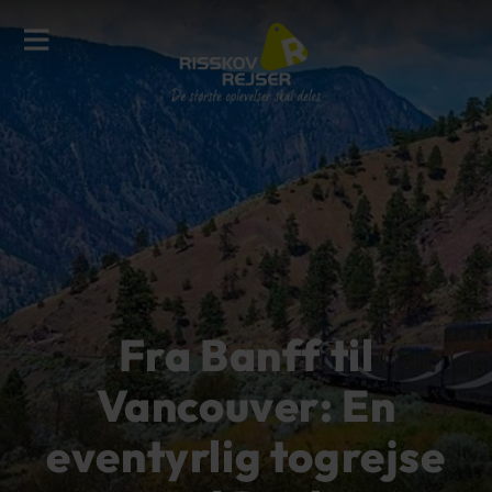
Fra Banff til
Vancouver: En
eventyrlig togrejse