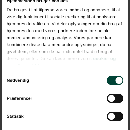
Hjemmesiden bruger cookies
De bruges til at tilpasse vores indhold og annoncer, til at
vise dig funktioner til sociale medier og til at analysere
Endnu en spændende dag på skinnerne
hjemmesidetrafikken. Vi deler oplysninger om din brug af
hjemmesiden med vores partnere inden for sociale
Igen tidlig afgang fra hotellet næste morgen og ud i
medier, annoncering og analyse. Vores partnere kan
bussen mod stationen. Denne gang efterlader vi blot
kombinere disse data med andre oplysninger, du har
vores bagage på værelset – det føles lidt underligt
givet dem, eller som de har indsamlet fra din brug af
deres tjenester. Du kan læse mere i vores
cookie- og
bare at lukke døren til værelset med kufferterne
privatlivspolitik.
derinde, men det gør turen virkelig nem og bekvem, da
vi slipper for at bøvle med dem.
Samtykkevalg
Nødvendig
Ombord på toget er vi hold 2 til at få morgenmad – i
modsætning til dagen før, hvor vi var hold 1. Mens vi
venter, bliver der serveret kaffe og lidt kage. Der
Præferencer
mangler virkelig ingenting her om bord på Rocky
Mountaineer; intet er overladt til tilfældighederne.
Statistik
Landskabet er meget anderledes i dag. Vi kører nu