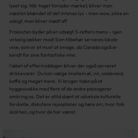
lyset sig. Når toget forlader mørket, bliver man
næsten blændet af det intense lys – men wow, sikke en
udsigt, man bliver mødt af!
Frokosten byder på en udsøgt 3-retters menu – igen
virkelig lækker mad! Som tilbehør serveres lokale
vine, som er et must at smage, da Canada også er
kendt for sine fantastiske vine.
I løbet af eftermiddagen bliver der også serveret
drikkevarer. Du kan vælge imellem øl, vin, sodavand,
kaffe og meget mere. Vi bruger tiden på at
hyggesnakke med flere af de andre passagerer
omkring os. Det er altid skønt at udveksle kulturelle
forskelle, diskutere rejseplaner og høre om, hvor folk
skal hen, og hvor de har været.