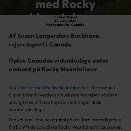
med Rocky
Mountaineer
Risskov Rejser
July 29, 2024
Nordamerika
,
Canada
Af Susan Langerskov Buchhave,
rejseekspert i Canada
Oplev Canadas vidunderlige natur
ombord på Rocky Mountaineer
Togrejserne med Rocky Mountaineer
er flere gange
blevet kåret til verdens smukkeste togrejser, så det er
umuligt ikke at have høje forventninger til de
kommende dage.
Min kollega Jane og jeg skal på en uforglemmelig rejse
fra Banff i de canadiske Rocky Mountains til Vancouver.