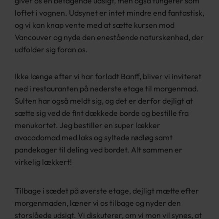
giver os en betagende udsigt, men også fungerer som
loftet i vognen. Udsynet er intet mindre end fantastisk,
og vi kan knap vente med at sætte kursen mod
Vancouver og nyde den enestående naturskønhed, der
udfolder sig foran os.
Ikke længe efter vi har forladt Banff, bliver vi inviteret
ned i restauranten på nederste etage til morgenmad.
Sulten har også meldt sig, og det er derfor dejligt at
sætte sig ved de fint dækkede borde og bestille fra
menukortet. Jeg bestiller en super lækker
avocadomad med laks og syltede rødløg samt
pandekager til deling ved bordet. Alt sammen er
virkelig lækkert!
Tilbage i sædet på øverste etage, dejligt mætte efter
morgenmaden, læner vi os tilbage og nyder den
storslåede udsigt. Vi diskuterer, om vi mon vil synes, at