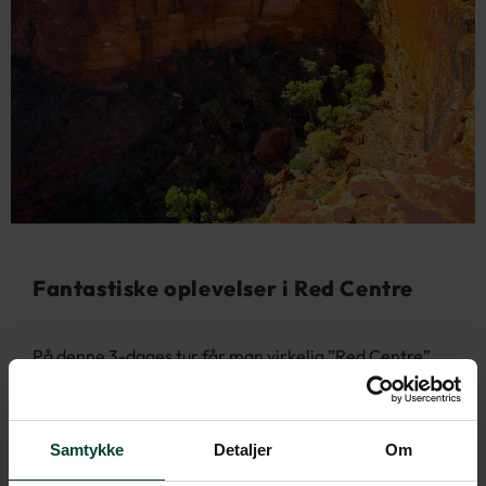
Fantastiske oplevelser i Red Centre
På denne 3-dages tur får man virkelig ”Red Centre”
under huden – med Uluru, Kings Canyon og til sidst
Alice Springs. Overnatningerne foregik i to forskellige
lejre, med samme type telte. Der laves mad over bål,
Samtykke
Detaljer
Om
og alle hjælper til. At stå ude i outbacken efter en lang