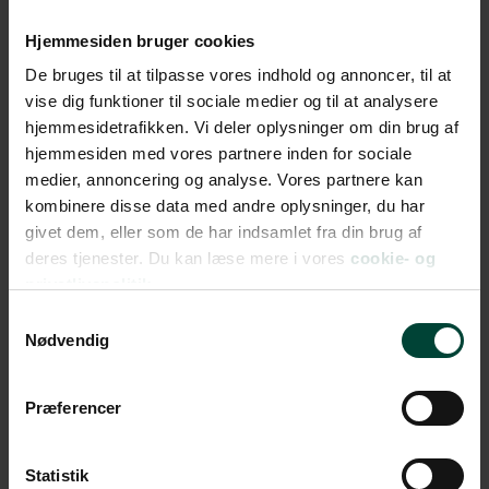
dags oplevelser og kigge op på den vildeste
stjernehimmel – det kan noget!
Hjemmesiden bruger cookies
Udflugten sluttede i Alice Springs, hvor jeg havde en
De bruges til at tilpasse vores indhold og annoncer, til at
tiltrængt overnatning på hotel. Efter flere dage i telt
vise dig funktioner til sociale medier og til at analysere
føltes hotellets komfort som en sand luksus.
hjemmesidetrafikken. Vi deler oplysninger om din brug af
hjemmesiden med vores partnere inden for sociale
Jeg kan vist stadig finde rødt sand i folderne på min
medier, annoncering og analyse. Vores partnere kan
kuffert, men det vil altid minde mig om denne
kombinere disse data med andre oplysninger, du har
ultimativt australske oplevelse og give mig et smil på
givet dem, eller som de har indsamlet fra din brug af
læben.
deres tjenester. Du kan læse mere i vores
cookie- og
privatlivspolitik.
Samtykkevalg
Nødvendig
Præferencer
Statistik