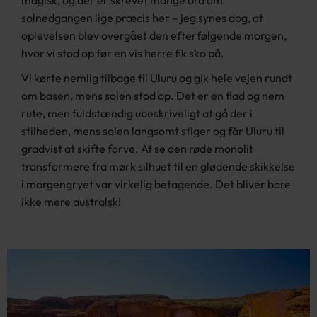
magisk, og der er skrevet mange ord om
solnedgangen lige præcis her – jeg synes dog, at
oplevelsen blev overgået den efterfølgende morgen,
hvor vi stod op før en vis herre fik sko på.
Vi kørte nemlig tilbage til Uluru og gik hele vejen rundt
om basen, mens solen stod op. Det er en flad og nem
rute, men fuldstændig ubeskriveligt at gå der i
stilheden, mens solen langsomt stiger og får Uluru til
gradvist at skifte farve. At se den røde monolit
transformere fra mørk silhuet til en glødende skikkelse
i morgengryet var virkelig betagende. Det bliver bare
ikke mere australsk!