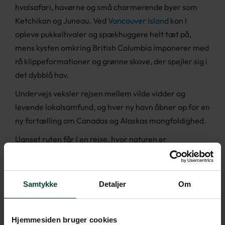
hvalsafari, havørne og små charmerende byer som
Ketchikan og Juneau. Ved
Vancouver Island
kan I
opleve pukkelhvaler og spækhuggere helt tæt på,
mens kysten omkring British Columbia imponerer med
rå klippeformationer og grønne skove, der spejler sig i
det dybblå hav.
Undervejs veksler rejsen mellem vilde vidder og
levende lokalsamfund, og hver ny havn åbner op for en
ny fortælling om Canadas og Alaskas mangfoldighed.
Uanset ruten får I en rejse, hvor naturen er
hovedperson – og hvor komforten ombord giver jer
frihed til at nyde det hele i jeres eget tempo.
Samtykke
Detaljer
Om
Hjemmesiden bruger cookies