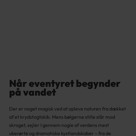
Krydstogt i Alaska &
Canada
Natur og dyreliv til søs
Når eventyret begynder
på vandet
Der er noget magisk ved at opleve naturen fra dækket
af et krydstogtskib. Mens bølgerne stille slår mod
skroget, sejler I gennem nogle af verdens mest
uberørte og dramatiske kystlandskaber – fra de