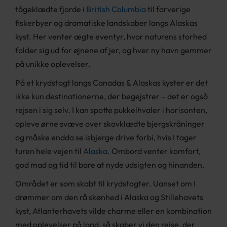
tågeklædte fjorde i
British Columbia
til farverige
fiskerbyer og dramatiske landskaber langs Alaskas
kyst. Her venter ægte eventyr, hvor naturens storhed
folder sig ud for øjnene af jer, og hver ny havn gemmer
på unikke oplevelser.
På et krydstogt langs Canadas & Alaskas kyster er det
ikke kun destinationerne, der begejstrer – det er også
rejsen i sig selv. I kan spotte pukkelhvaler i horisonten,
opleve ørne svæve over skovklædte bjergskråninger
og måske endda se isbjerge drive forbi, hvis I tager
turen hele vejen til
Alaska
. Ombord venter komfort,
god mad og tid til bare at nyde udsigten og hinanden.
Området er som skabt til krydstogter. Uanset om I
drømmer om den rå skønhed i Alaska og Stillehavets
kyst, Atlanterhavets vilde charme eller en kombination
med oplevelser på land, så skaber vi den rejse, der