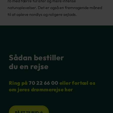
ro med færre turister og mere intense
naturoplevelser. Det er også en fremragende måned
til at opleve nordlys og roligere sejlads.
Sådan bestiller
du en rejse
Ring på
70 22 66 00
eller fortæl os
om jeres drømmerejse her
FÅ ET TILBUD